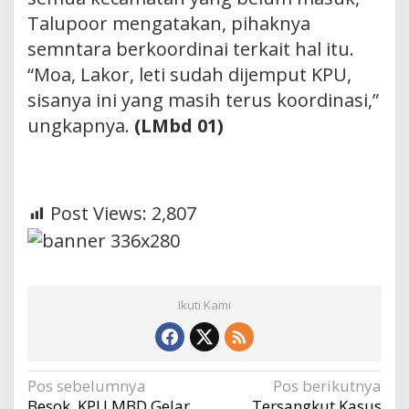
Talupoor mengatakan, pihaknya
semntara berkoordinai terkait hal itu.
“Moa, Lakor, leti sudah dijemput KPU,
sisanya ini yang masih terus koordinasi,”
ungkapnya.
(LMbd 01)
Post Views:
2,807
Ikuti Kami
Navigasi
Pos sebelumnya
Pos berikutnya
Besok, KPU MBD Gelar
Tersangkut Kasus