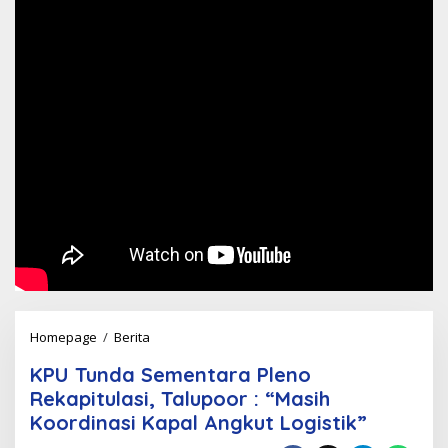
KPU
Homepage
/
Berita
Tunda
KPU Tunda Sementara Pleno
Sementara
Rekapitulasi, Talupoor : “Masih
Pleno
Koordinasi Kapal Angkut Logistik”
Rekapitulasi,
Talupoor