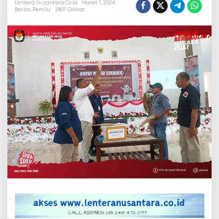
Lentera Nusantara.Co.Id
Maret 1, 2024
:
Berita
,
Pemilu
2807 Dilihat
“Masih
Koordinasi
Kapal
Angkut
Logistik”