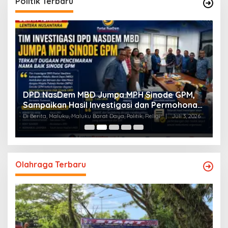
Politik Terbaru
a
DPD NasDem MBD Jumpa MPH Sinode GPM,
T
Sampaikan Hasil Investigasi dan Permohonan
L
Maaf
Di Berita, Maluku, Maluku Barat Daya, Politik, Religi
|
Juli 3, 2026
Di
Olahraga Terbaru