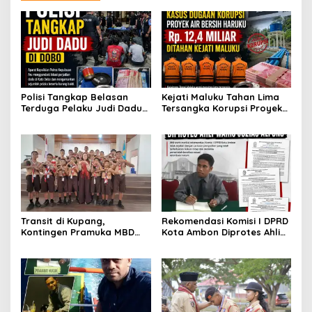
Polisi Tangkap Belasan
Kejati Maluku Tahan Lima
Terduga Pelaku Judi Dadu
Tersangka Korupsi Proyek
di Dobo, Muncul Dugaan
Air Bersih Haruku Rp12,4
Setoran Rp5 Juta dan
Miliar
Selisih Barang Bukti
Transit di Kupang,
Rekomendasi Komisi I DPRD
Kontingen Pramuka MBD
Kota Ambon Diprotes Ahli
Menuju Jamnas XII 2026
Waris Jozias Alfons,
Disambut Hangat Wakil
Barbara Alfons: Itu Palsu?
Wali Kota