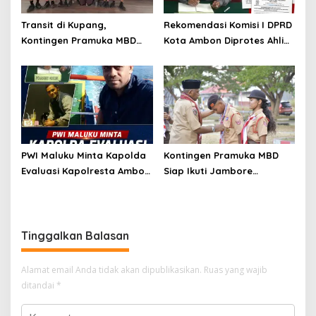
Transit di Kupang,
Rekomendasi Komisi I DPRD
Kontingen Pramuka MBD
Kota Ambon Diprotes Ahli
Menuju Jamnas XII 2026
Waris Jozias Alfons,
Disambut Hangat Wakil
Barbara Alfons: Itu Palsu?
Wali Kota
PWI Maluku Minta Kapolda
Kontingen Pramuka MBD
Evaluasi Kapolresta Ambon
Siap Ikuti Jambore
Atas Kriminaliasi Lutfi
Nasional XII 2026, Bawa 36
Heluth, Said Sotta: Bila
Peserta dari Lima
Perlu Copot Kasatreskrim
Kecamatan
Polresta Ambon
Tinggalkan Balasan
Alamat email Anda tidak akan dipublikasikan.
Ruas yang wajib
ditandai
*