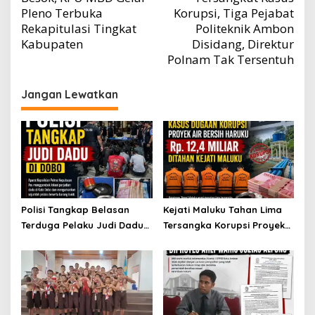
pos
Pleno Terbuka
Korupsi, Tiga Pejabat
Rekapitulasi Tingkat
Politeknik Ambon
Kabupaten
Disidang, Direktur
Polnam Tak Tersentuh
Jangan Lewatkan
Polisi Tangkap Belasan
Kejati Maluku Tahan Lima
Terduga Pelaku Judi Dadu
Tersangka Korupsi Proyek
di Dobo, Muncul Dugaan
Air Bersih Haruku Rp12,4
Setoran Rp5 Juta dan
Miliar
Selisih Barang Bukti