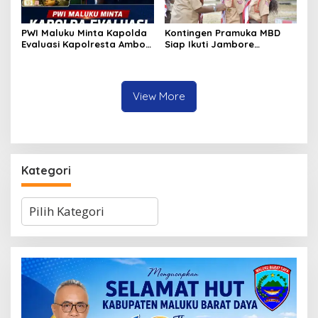
PWI Maluku Minta Kapolda
Kontingen Pramuka MBD
Evaluasi Kapolresta Ambon
Siap Ikuti Jambore
Atas Kriminaliasi Lutfi
Nasional XII 2026, Bawa 36
Heluth, Said Sotta: Bila
Peserta dari Lima
Perlu Copot Kasatreskrim
Kecamatan
Polresta Ambon
View More
Kategori
Kategori