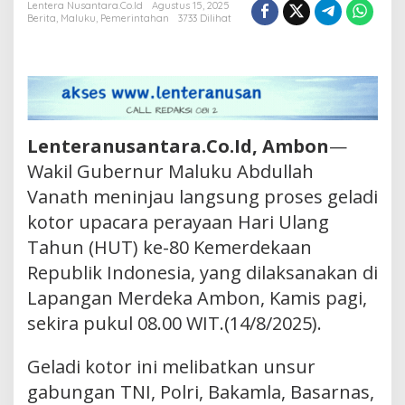
Lentera Nusantara.Co.Id
Agustus 15, 2025
HUT
Berita
,
Maluku
,
Pemerintahan
3733 Dilihat
ke-
80
RI
di
Ambon
Lenteranusantara.Co.Id, Ambon
—
Wakil Gubernur Maluku Abdullah
Vanath meninjau langsung proses geladi
kotor upacara perayaan Hari Ulang
Tahun (HUT) ke-80 Kemerdekaan
Republik Indonesia, yang dilaksanakan di
Lapangan Merdeka Ambon, Kamis pagi,
sekira pukul 08.00 WIT.(14/8/2025).
Geladi kotor ini melibatkan unsur
gabungan TNI, Polri, Bakamla, Basarnas,