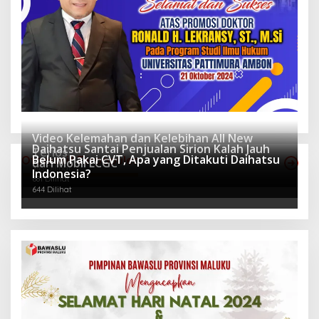
Video Kelemahan dan Kelebihan All New
Daihatsu Santai Penjualan Sirion Kalah Jauh
Terios
Belum Pakai CVT, Apa yang Ditakuti Daihatsu
Otomotif Terpopuler
dari Mobil LCGC
943 Dilihat
Indonesia?
681 Dilihat
644 Dilihat