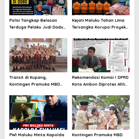
Polisi Tangkap Belasan
Kejati Maluku Tahan Lima
Terduga Pelaku Judi Dadu
Tersangka Korupsi Proyek
di Dobo, Muncul Dugaan
Air Bersih Haruku Rp12,4
Setoran Rp5 Juta dan
Miliar
Selisih Barang Bukti
Transit di Kupang,
Rekomendasi Komisi I DPRD
Kontingen Pramuka MBD
Kota Ambon Diprotes Ahli
Menuju Jamnas XII 2026
Waris Jozias Alfons,
Disambut Hangat Wakil
Barbara Alfons: Itu Palsu?
Wali Kota
PWI Maluku Minta Kapolda
Kontingen Pramuka MBD