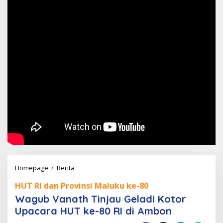
Wagub
Homepage
/
Berita
Vanath
HUT RI dan Provinsi Maluku ke-80
Tinjau
Wagub Vanath Tinjau Geladi Kotor
Geladi
Upacara HUT ke-80 RI di Ambon
Kotor
Upacara