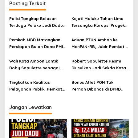
Posting Terkait
Polisi Tangkap Belasan
Kejati Maluku Tahan Lima
Terduga Pelaku Judi Dadu
Tersangka Korupsi Proyek
di Dobo, Muncul Dugaan
Air Bersih Haruku Rp12,4
Setoran Rp5 Juta dan
Miliar
Pemkab MBD Matangkan
Aduan PTUN Ambon ke
Selisih Barang Bukti
Persiapan Bulan Dana PMI
MenPAN-RB, Jubir Pemkot:
2026, Targetkan
Informasi Harus Objektif
Penggalangan Dana Lebih
dan Berdasarkan Fakta
Wali Kota Ambon Lantik
Robert Sapulette Resmi
Luas
Roby Sapulette sebagai
Diusulkan Jadi Sekda Kota
Sekda
Ambon Definitif
Tingkatkan Kualitas
Bonus Atlet PON Tak
Pelayanan Publik, Pemkot
Pernah Dibahas di DPRD
Ambon Gelar Diklat
Maluku, KONI Disorot
Kualifikasi Pemadam I
Jangan Lewatkan