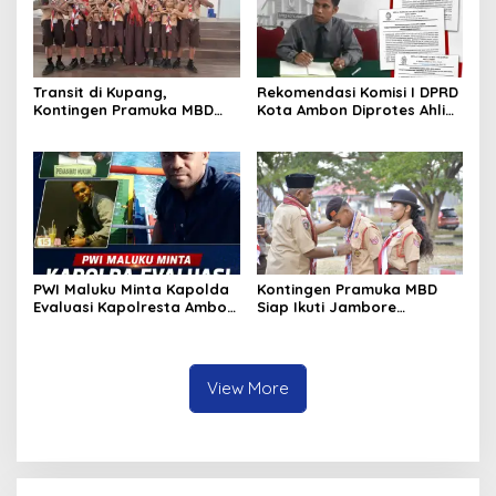
Transit di Kupang,
Rekomendasi Komisi I DPRD
Kontingen Pramuka MBD
Kota Ambon Diprotes Ahli
Menuju Jamnas XII 2026
Waris Jozias Alfons,
Disambut Hangat Wakil
Barbara Alfons: Itu Palsu?
Wali Kota
PWI Maluku Minta Kapolda
Kontingen Pramuka MBD
Evaluasi Kapolresta Ambon
Siap Ikuti Jambore
Atas Kriminaliasi Lutfi
Nasional XII 2026, Bawa 36
Heluth, Said Sotta: Bila
Peserta dari Lima
Perlu Copot Kasatreskrim
Kecamatan
Polresta Ambon
View More