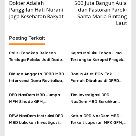
Dokter Adalah
500 Juta Bangun Aula
Panggilan Hati Nurani
dan Pastoran Paroki
Jaga Kesehatan Rakyat
Santa Maria Bintang
Laut
Posting Terkait
Polisi Tangkap Belasan
Kejati Maluku Tahan Lima
Terduga Pelaku Judi Dadu
Tersangka Korupsi Proyek
di Dobo, Muncul Dugaan
Air Bersih Haruku Rp12,4
Setoran Rp5 Juta dan
Miliar
Diduga Anggota DPRD MBD
Bonus Atlet PON Tak
Selisih Barang Bukti
Intervensi Dana Revitalisasi
Pernah Dibahas di DPRD
SD Inpres Emplawas,
Maluku, KONI Disorot
Winnetou Akse Soroti
DPD NasDem MBD Jumpa
Tim Investigasi DPD
Dugaan Intimidasi
MPH Sinode GPM,
NasDem MBD Serahkan
terhadap Kepsek
Sampaikan Hasil Investigasi
Laporan ke DPW NasDem
dan Permohonan Maaf
Maluku
DPW NasDem Instruksi DPD
Ketua DPD NasDem MBD :
MBD Lakukan Investigasi,
Terkait Laporan MPK GPM,
Tuamain Terancam Sanksi
DPW Instruksi Tindaklanjut
Tegas