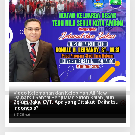
Video Kelemahan dan Kelebihan All New
Daihatsu Santai Penjualan Sirion Kalah Jauh
Terios
Belum Pakai CVT, Apa yang Ditakuti Daihatsu
Otomotif Terpopuler
dari Mobil LCGC
942 Dilihat
Indonesia?
678 Dilihat
643 Dilihat