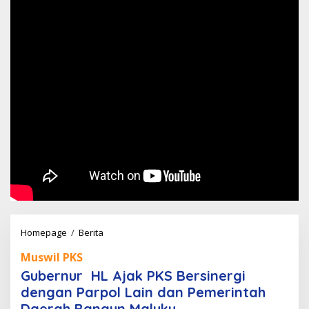
Gubernur
Homepage
/
Berita
HL
Muswil PKS
Ajak
Gubernur HL Ajak PKS Bersinergi
PKS
dengan Parpol Lain dan Pemerintah
Bersinergi
Daerah Bangun Maluku
dengan