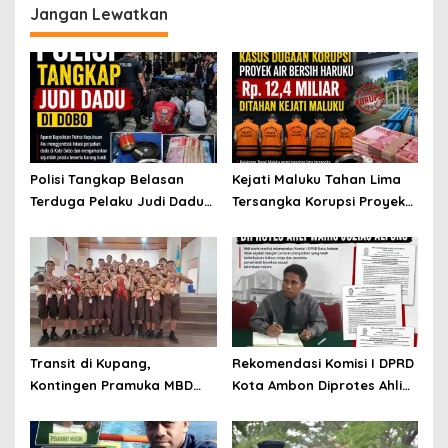
Jangan Lewatkan
Polisi Tangkap Belasan
Kejati Maluku Tahan Lima
Terduga Pelaku Judi Dadu
Tersangka Korupsi Proyek
di Dobo, Muncul Dugaan
Air Bersih Haruku Rp12,4
Setoran Rp5 Juta dan
Miliar
Selisih Barang Bukti
Transit di Kupang,
Rekomendasi Komisi I DPRD
Kontingen Pramuka MBD
Kota Ambon Diprotes Ahli
Menuju Jamnas XII 2026
Waris Jozias Alfons,
Disambut Hangat Wakil
Barbara Alfons: Itu Palsu?