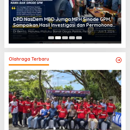
a
DPD NasDem MBD Jumpa MPH Sinode GPM,
T
Sampaikan Hasil Investigasi dan Permohonan
L
Maaf
Di Berita, Maluku, Maluku Barat Daya, Politik, Religi
|
Juli 3, 2026
Di
Olahraga Terbaru