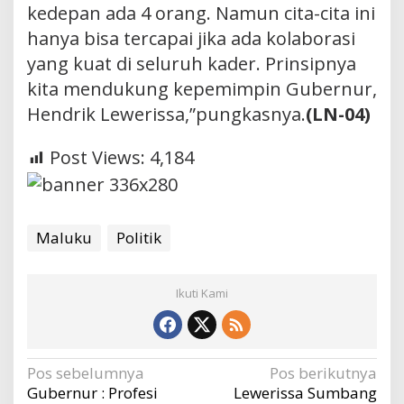
kedepan ada 4 orang. Namun cita-cita ini
hanya bisa tercapai jika ada kolaborasi
yang kuat di seluruh kader. Prinsipnya
kita mendukung kepemimpin Gubernur,
Hendrik Lewerissa,”pungkasnya.
(LN-04)
Post Views:
4,184
Maluku
Politik
Ikuti Kami
Navigasi
Pos sebelumnya
Pos berikutnya
Gubernur : Profesi
Lewerissa Sumbang
pos