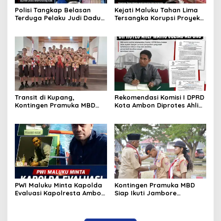
Polisi Tangkap Belasan
Kejati Maluku Tahan Lima
Terduga Pelaku Judi Dadu
Tersangka Korupsi Proyek
di Dobo, Muncul Dugaan
Air Bersih Haruku Rp12,4
Setoran Rp5 Juta dan
Miliar
Selisih Barang Bukti
Transit di Kupang,
Rekomendasi Komisi I DPRD
Kontingen Pramuka MBD
Kota Ambon Diprotes Ahli
Menuju Jamnas XII 2026
Waris Jozias Alfons,
Disambut Hangat Wakil
Barbara Alfons: Itu Palsu?
Wali Kota
PWI Maluku Minta Kapolda
Kontingen Pramuka MBD
Evaluasi Kapolresta Ambon
Siap Ikuti Jambore
Atas Kriminaliasi Lutfi
Nasional XII 2026, Bawa 36
Heluth, Said Sotta: Bila
Peserta dari Lima
Perlu Copot Kasatreskrim
Kecamatan