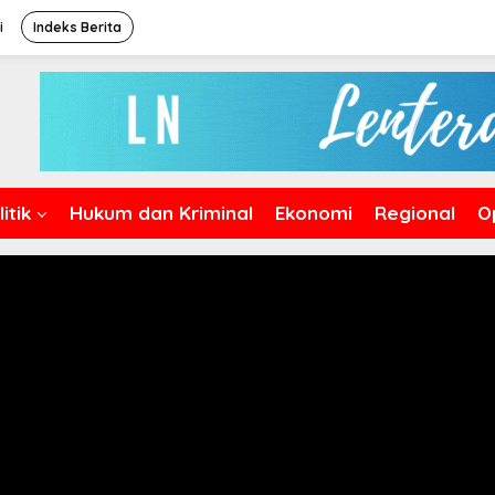
i
Indeks Berita
itik
Hukum dan Kriminal
Ekonomi
Regional
O