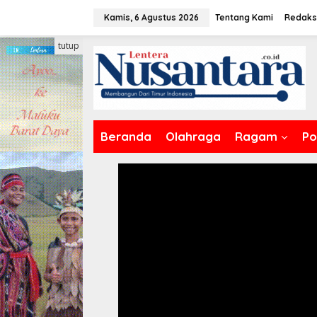
Lewati
Kamis, 6 Agustus 2026
Tentang Kami
Redaks
ke
konten
tutup
Beranda
Olahraga
Ragam
Pol