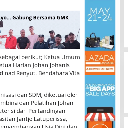
sebagai berikut; Ketua Umum
tua Harian Johan Johanis
rdinad Renyut, Bendahara Vita
nisasi dan SDM, diketuai oleh
embina dan Pelatihan Johan
etensi dan Pertandingan
asitan Jantje Latuperissa,
Pengembangan Usia Dini dan