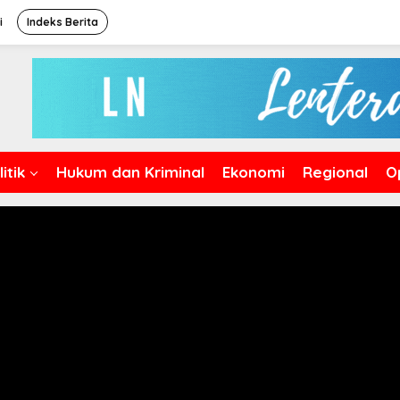
i
Indeks Berita
itik
Hukum dan Kriminal
Ekonomi
Regional
O