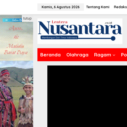
Lewati
Kamis, 6 Agustus 2026
Tentang Kami
Redaks
ke
konten
tutup
Beranda
Olahraga
Ragam
Pol