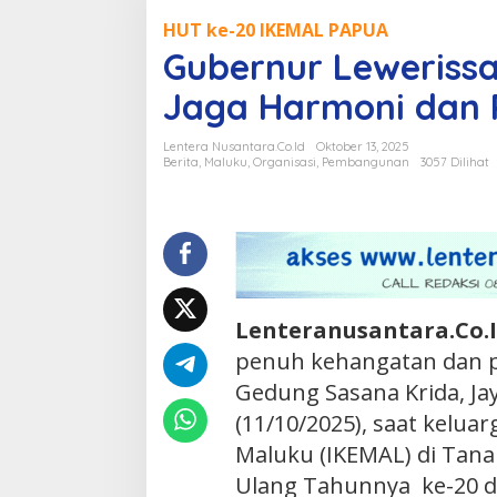
Lewerissa
HUT ke-20 IKEMAL PAPUA
Ajak
Gubernur Lewerissa
IKEMAL
di
Jaga Harmoni dan 
Papua
Jaga
Lentera Nusantara.Co.Id
Oktober 13, 2025
Harmoni
Berita
,
Maluku
,
Organisasi
,
Pembangunan
3057 Dilihat
dan
Persatuan
Lenteranusantara.Co.I
penuh kehangatan dan 
Gedung Sasana Krida, Ja
(11/10/2025), saat kelua
Maluku (IKEMAL) di Tan
Ulang Tahunnya ke-20 