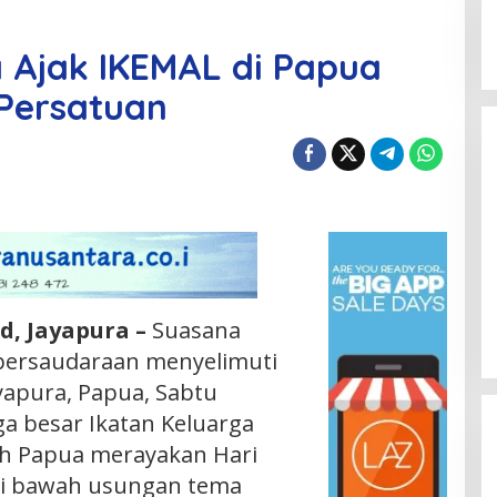
 Ajak IKEMAL di Papua
Persatuan
d, Jayapura –
Suasana
persaudaraan menyelimuti
yapura, Papua, Sabtu
rga besar Ikatan Keluarga
ah Papua merayakan Hari
di bawah usungan tema