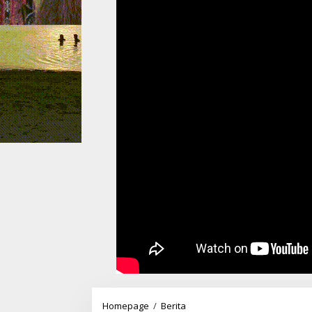
Pemkot
Homepage
/
Berita