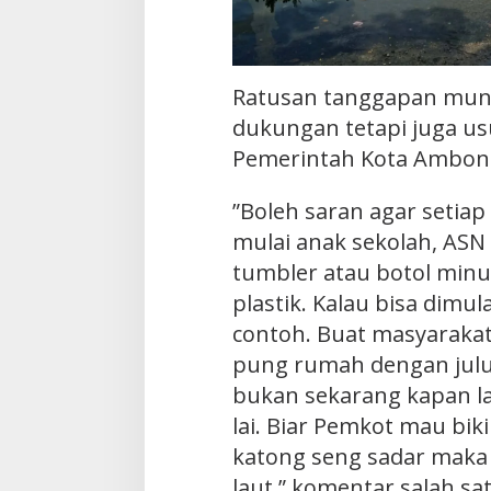
Ratusan tanggapan munc
dukungan tetapi juga us
Pemerintah Kota Ambon
”Boleh saran agar setiap
mulai anak sekolah, ASN
tumbler atau botol min
plastik. Kalau bisa dimul
contoh. Buat masyarakat
pung rumah dengan jul
bukan sekarang kapan la
lai. Biar Pemkot mau biki
katong seng sadar maka
laut,” komentar salah sa