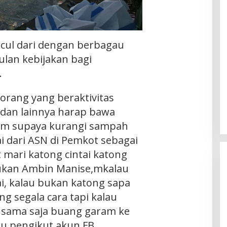
ul dari dengan berbagau
ulan kebijakan bagi
.
 orang yang beraktivitas
 dan lainnya harap bawa
um supaya kurangi sampah
ai dari ASN di Pemkot sebagai
 mari katong cintai katong
ukan Ambin Manise,mkalau
i, kalau bukan katong sapa
ng segala cara tapi kalau
 sama saja buang garam ke
tu pengikut akun FB.