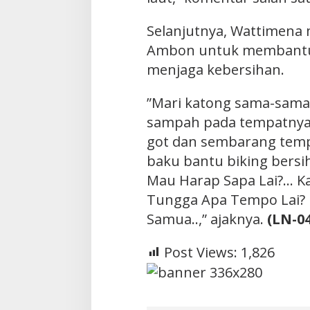
Selanjutnya, Wattimena
Ambon untuk membantu
menjaga kebersihan.
”Mari katong sama-sam
sampah pada tempatnya. 
got dan sembarang temp
baku bantu biking bersi
Mau Harap Sapa Lai?… K
Tungga Apa Tempo Lai? 
Samua..,” ajaknya.
(LN-04
Post Views:
1,826