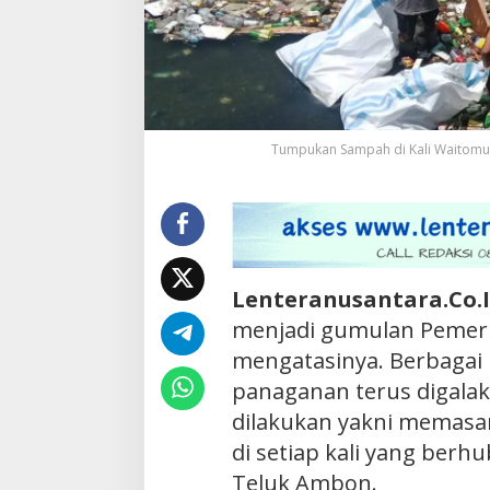
Tumpukan Sampah di Kali Waitomu R
Lenteranusantara.Co.
menjadi gumulan Pemer
mengatasinya. Berbagai 
panaganan terus digalak
dilakukan yakni memasa
di setiap kali yang berh
Teluk Ambon.