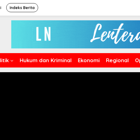
i
Indeks Berita
itik
Hukum dan Kriminal
Ekonomi
Regional
O