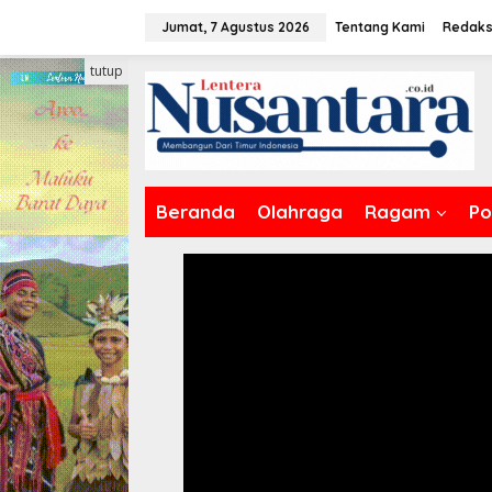
Lewati
Jumat, 7 Agustus 2026
Tentang Kami
Redaks
ke
konten
tutup
Beranda
Olahraga
Ragam
Pol