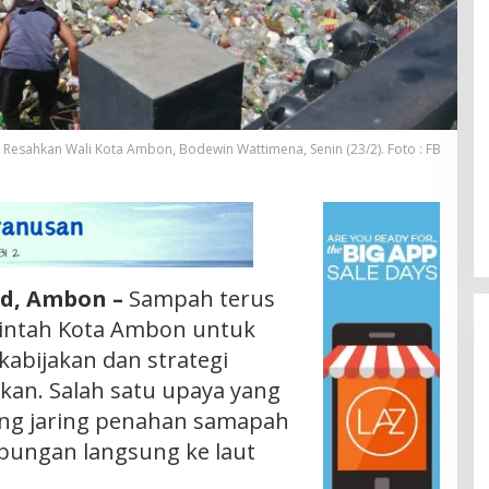
esahkan Wali Kota Ambon, Bodewin Wattimena, Senin (23/2). Foto : FB
Id, Ambon –
Sampah terus
intah Kota Ambon untuk
kabijakan dan strategi
kan. Salah satu upaya yang
ng jaring penahan samapah
ubungan langsung ke laut