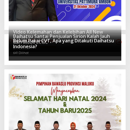
Video Kelemahan dan Kelebihan All New
Daihatsu Santai Penjualan Sirion Kalah Jauh
Terios
Belum Pakai CVT, Apa yang Ditakuti Daihatsu
Otomotif Terpopuler
dari Mobil LCGC
938 Dilihat
Indonesia?
677 Dilihat
641 Dilihat