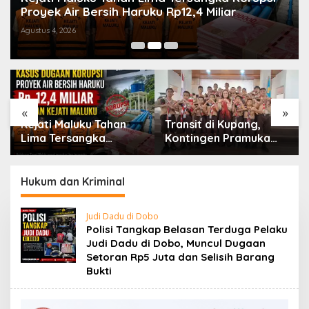
Proyek Air Bersih Haruku Rp12,4 Miliar
Agustus 4, 2026
«
»
Kejati Maluku Tahan
Transit di Kupang,
Lima Tersangka
Kontingen Pramuka
Korupsi Proyek Air
MBD Menuju Jamnas
Bersih Haruku Rp12,4
XII 2026 Disambut
Miliar
Hangat Wakil Wali
Hukum dan Kriminal
Kota
Judi Dadu di Dobo
Polisi Tangkap Belasan Terduga Pelaku
Judi Dadu di Dobo, Muncul Dugaan
Setoran Rp5 Juta dan Selisih Barang
Bukti