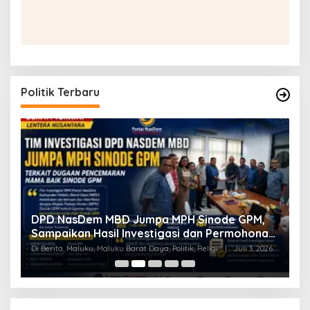
Politik Terbaru
a
DPD NasDem MBD Jumpa MPH Sinode GPM,
T
Sampaikan Hasil Investigasi dan Permohonan
L
Maaf
Di Berita, Maluku, Maluku Barat Daya, Politik, Religi
|
Juli 3, 2026
Di