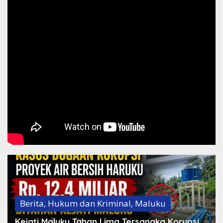
Berita
,
Hukum dan Kriminal
,
Maluku
Kejati Maluku Tahan Lima Tersangka Korupsi