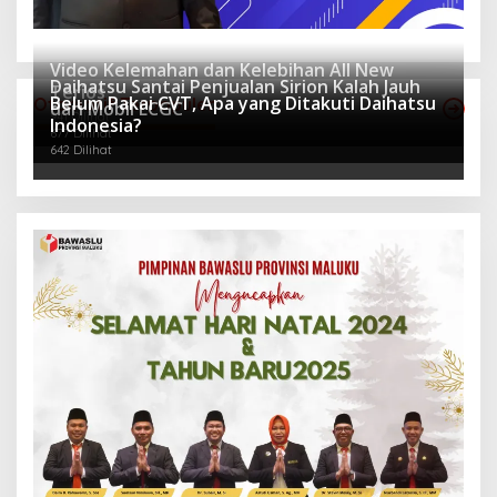
Video Kelemahan dan Kelebihan All New
Daihatsu Santai Penjualan Sirion Kalah Jauh
Terios
Belum Pakai CVT, Apa yang Ditakuti Daihatsu
Otomotif Terpopuler
dari Mobil LCGC
941 Dilihat
Indonesia?
677 Dilihat
642 Dilihat