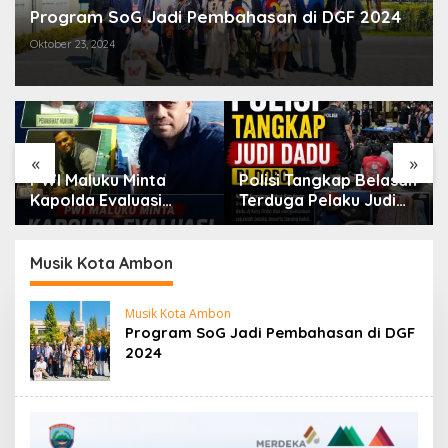
Program SoG Jadi Pembahasan di DGF 2024
Oktober 23, 2024
«
»
Polisi Tangkap Belasan
Kejati Maluku Tahan
Terduga Pelaku Judi
Lima Tersangka
Dadu di Dobo, Muncul
Korupsi Proyek Air
Dugaan Setoran Rp5
Bersih Haruku Rp12,4
Juta dan Selisih
Miliar
Musik Kota Ambon
Barang Bukti
Musik Kota Ambon
Program SoG Jadi Pembahasan di DGF
2024