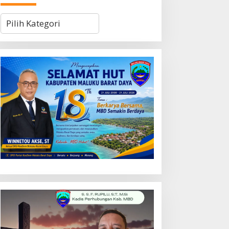
Kategori
WI Maluku Minta Kapolda
Polisi Tangkap Belasan
valuasi Kapolresta Ambon
Terduga Pelaku Judi Dadu
as Kriminaliasi Lutfi
di Dobo, Muncul Dugaan
eluth, Said Sotta: Bila
Setoran Rp5 Juta dan
erlu Copot Kasatreskrim
Selisih Barang Bukti
olresta Ambon