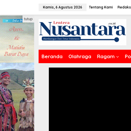
Lewati
Kamis, 6 Agustus 2026
Tentang Kami
Redaks
ke
konten
tutup
Beranda
Olahraga
Ragam
Pol