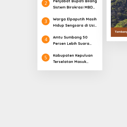
Penjabat Bupati Bilang
Polresta Ambon
Lekatompessy” di
2
Sistem Birokrasi MBD
Jersey AC Milan di Liga
Sedang Sakit dan
Italia
Warga Elpaputih Masih
Penyakitnya Akut
3
Hidup Sengsara di Usia
ke-80 Tahun Indonesia
Amtu Sumbang 50
Merdeka
4
Persen Lebih Suara
PDIP di Dawelor
Kabupaten Kepuluan
Dawera, Tiwery Perkuat
5
Terselatan Masuk
Hanura di Marsela
Daftar Usulan
Pembentukan DOB