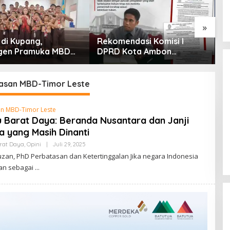
»
 di Kupang,
Rekomendasi Komisi I
P
gen Pramuka MBD
DPRD Kota Ambon
E
 Jamnas XII 2026
Diprotes Ahli Waris Jozias
At
ut Hangat Wakil
Alfons, Barbara Alfons: Itu
H
ota
Palsu?
P
asan MBD-Timor Leste
P
an MBD-Timor Leste
 Barat Daya: Beranda Nusantara dan Janji
 yang Masih Dinanti
Oleh
rat Daya
,
Opini
|
Juli 29, 2025
Lentera
uzan, PhD Perbatasan dan Ketertinggalan Jika negara Indonesia
Nusantara.Co.Id
kan sebagai