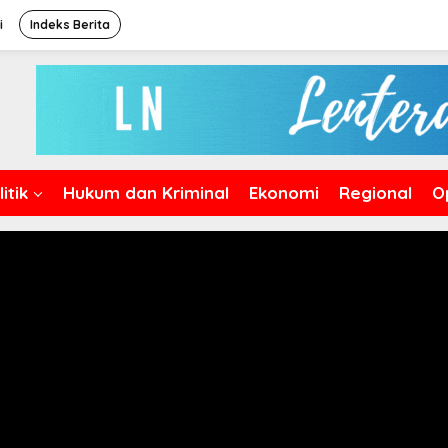
i
Indeks Berita
itik
Hukum dan Kriminal
Ekonomi
Regional
O