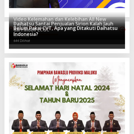
Video Kelemahan dan Kelebihan All New
Daihatsu Santai Penjualan Sirion Kalah Jauh
Terios
Belum Pakai CVT, Apa yang Ditakuti Daihatsu
Otomotif Terpopuler
dari Mobil LCGC
943 Dilihat
Indonesia?
681 Dilihat
644 Dilihat