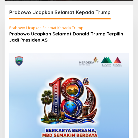
Bersih Haruku Rp12,4
XII 2026 Disambut
Miliar
Hangat Wakil Wali
Prabowo Ucapkan Selamat Kepada Trump
Kota
Prabowo Ucapkan Selamat Kepada Trump
Prabowo Ucapkan Selamat Donald Trump Terpilih
Jadi Presiden AS