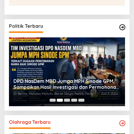
Politik Terbaru
a
DPD NasDem MBD Jumpa MPH Sinode GPM,
T
Sampaikan Hasil Investigasi dan Permohonan
L
Maaf
Di Berita, Maluku, Maluku Barat Daya, Politik, Religi
|
Juli 3, 2026
Di
Olahraga Terbaru