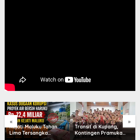
«
»
Kejati Maluku Tahan
Transit di Kupang,
Lima Tersangka
Kontingen Pramuka
Korupsi Proyek Air
MBD Menuju Jamnas