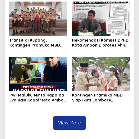
Selisih Barang Bukti
Transit di Kupang,
Rekomendasi Komisi I DPRD
Kontingen Pramuka MBD
Kota Ambon Diprotes Ahli
Menuju Jamnas XII 2026
Waris Jozias Alfons,
Disambut Hangat Wakil
Barbara Alfons: Itu Palsu?
Wali Kota
PWI Maluku Minta Kapolda
Kontingen Pramuka MBD
Evaluasi Kapolresta Ambon
Siap Ikuti Jambore
Atas Kriminaliasi Lutfi
Nasional XII 2026, Bawa 36
Heluth, Said Sotta: Bila
Peserta dari Lima
Perlu Copot Kasatreskrim
Kecamatan
Polresta Ambon
View More