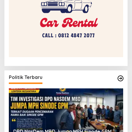
Politik Terbaru
Tim Investigasi DPD NasDem MBD Serahkan
D