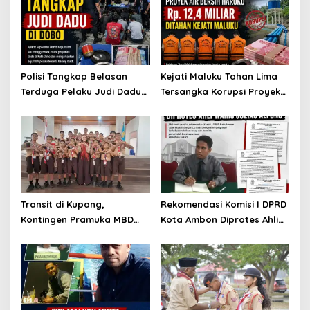
Polisi Tangkap Belasan
Kejati Maluku Tahan Lima
Terduga Pelaku Judi Dadu
Tersangka Korupsi Proyek
di Dobo, Muncul Dugaan
Air Bersih Haruku Rp12,4
Setoran Rp5 Juta dan
Miliar
Selisih Barang Bukti
Transit di Kupang,
Rekomendasi Komisi I DPRD
Kontingen Pramuka MBD
Kota Ambon Diprotes Ahli
Menuju Jamnas XII 2026
Waris Jozias Alfons,
Disambut Hangat Wakil
Barbara Alfons: Itu Palsu?
Wali Kota