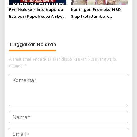
PWI Maluku Minta Kapolda
Kontingen Pramuka MBD
Evaluasi Kapolresta Ambon
Siap Ikuti Jambore
Atas Kriminaliasi Lutfi
Nasional XII 2026, Bawa 36
Heluth, Said Sotta: Bila
Peserta dari Lima
Perlu Copot Kasatreskrim
Kecamatan
Polresta Ambon
Tinggalkan Balasan
Alamat email Anda tidak akan dipublikasikan.
Ruas yang wajib
ditandai
*