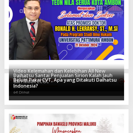
Video Kelemahan dan Kelebihan All New
Daihatsu Santai Penjualan Sirion Kalah Jauh
Terios
Belum Pakai CVT, Apa yang Ditakuti Daihatsu
Otomotif Terpopuler
dari Mobil LCGC
940 Dilihat
Indonesia?
677 Dilihat
641 Dilihat