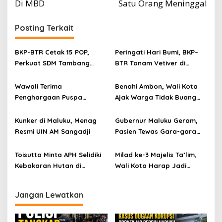
Di MBD
Satu Orang Meninggal
Posting Terkait
BKP-BTR Cetak 15 POP,
Peringati Hari Bumi, BKP–
Perkuat SDM Tambang
BTR Tanam Vetiver di
Berdaya Saing
Pesisir Pantai Lurang
Wawali Terima
Benahi Ambon, Wali Kota
Penghargaan Puspa
Ajak Warga Tidak Buang
Adhikara 2026, Dedikasikan
Sampah di Sungai
bagi Perempuan Ambon
Kunker di Maluku, Menag
Gubernur Maluku Geram,
Resmi UIN AM Sangadji
Pasien Tewas Gara-gara
Ditolak Belum Bayar BPJS
Kesehatan di RSUP Leimena
Toisutta Minta APH Selidiki
Milad ke-3 Majelis Ta’lim,
Kebakaran Hutan di
Wali Kota Harap Jadi
Leahari
Wadah Bina Spritual
Jangan Lewatkan