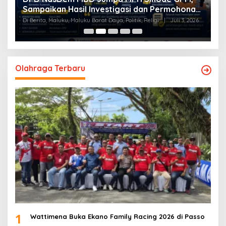
an
Laporan ke DPW NasDem Maluku
I
26
Di Berita, Maluku Barat Daya, Politik, Religi
|
Juli 3, 2026
Di
Olahraga Terbaru
1
Wattimena Buka Ekano Family Racing 2026 di Passo