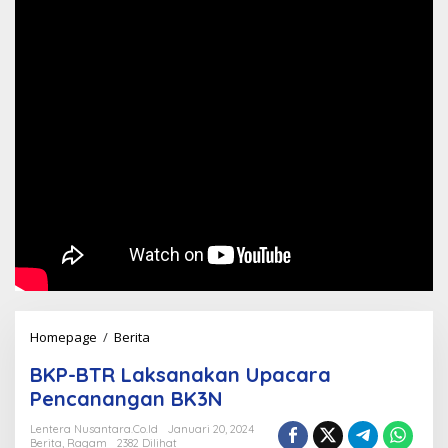
BKP-
Homepage
/
Berita
BTR
BKP-BTR Laksanakan Upacara
Laksanakan
Pencanangan BK3N
Upacara
Pencanangan
Lentera Nusantara.Co.Id
Januari 20, 2024
Berita
,
Ragam
2382 Dilihat
BK3N