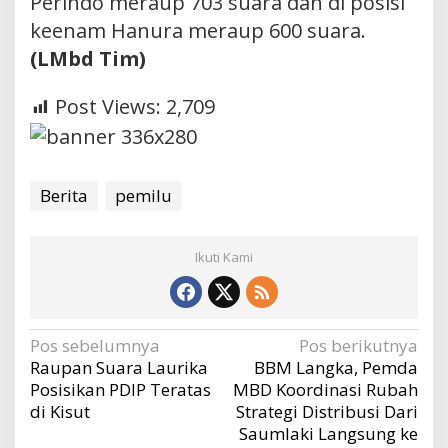
Perindo meraup 703 suara dan di posisi
keenam Hanura meraup 600 suara.
(LMbd Tim)
Post Views:
2,709
Berita
pemilu
Ikuti Kami
Navigasi
Pos sebelumnya
Pos berikutnya
Raupan Suara Laurika
BBM Langka, Pemda
pos
Posisikan PDIP Teratas
MBD Koordinasi Rubah
di Kisut
Strategi Distribusi Dari
Saumlaki Langsung ke