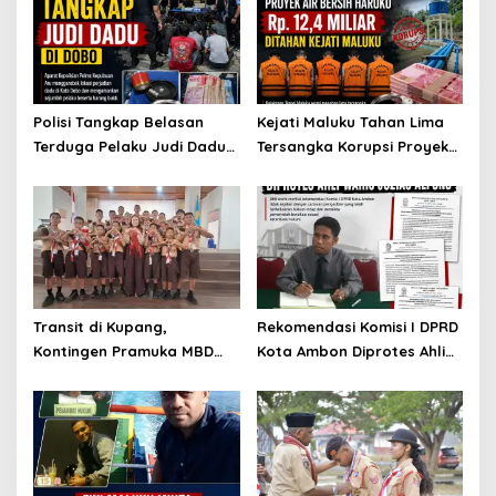
Polisi Tangkap Belasan
Kejati Maluku Tahan Lima
Terduga Pelaku Judi Dadu
Tersangka Korupsi Proyek
di Dobo, Muncul Dugaan
Air Bersih Haruku Rp12,4
Setoran Rp5 Juta dan
Miliar
Selisih Barang Bukti
Transit di Kupang,
Rekomendasi Komisi I DPRD
Kontingen Pramuka MBD
Kota Ambon Diprotes Ahli
Menuju Jamnas XII 2026
Waris Jozias Alfons,
Disambut Hangat Wakil
Barbara Alfons: Itu Palsu?
Wali Kota