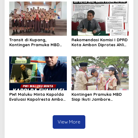
Selisih Barang Bukti
Transit di Kupang,
Rekomendasi Komisi I DPRD
Kontingen Pramuka MBD
Kota Ambon Diprotes Ahli
Menuju Jamnas XII 2026
Waris Jozias Alfons,
Disambut Hangat Wakil
Barbara Alfons: Itu Palsu?
Wali Kota
PWI Maluku Minta Kapolda
Kontingen Pramuka MBD
Evaluasi Kapolresta Ambon
Siap Ikuti Jambore
Atas Kriminaliasi Lutfi
Nasional XII 2026, Bawa 36
Heluth, Said Sotta: Bila
Peserta dari Lima
Perlu Copot Kasatreskrim
Kecamatan
Polresta Ambon
View More