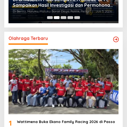
Sampaikan Hasil Investigasi dan Permohonan
L
Maaf
Di Berita, Maluku, Maluku Barat Daya, Politik, Religi
|
Juli 3, 2026
Di
Olahraga Terbaru
1
Wattimena Buka Ekano Family Racing 2026 di Passo