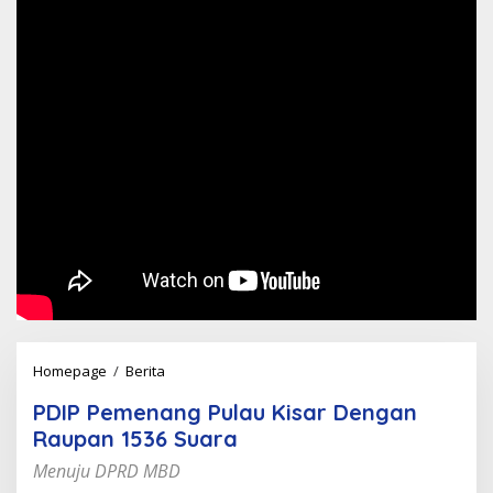
PDIP
Homepage
/
Berita
Pemenang
PDIP Pemenang Pulau Kisar Dengan
Pulau
Raupan 1536 Suara
Kisar
Dengan
Menuju DPRD MBD
Raupan