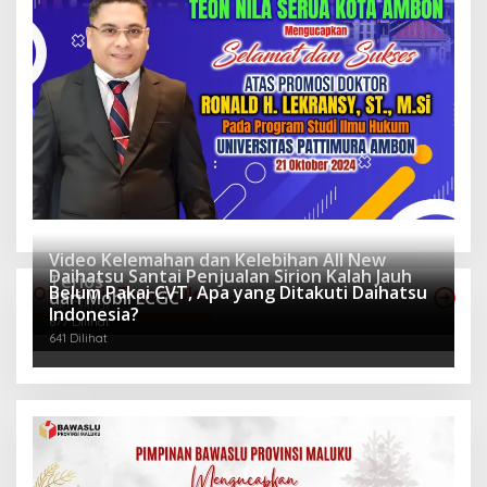
Video Kelemahan dan Kelebihan All New
Daihatsu Santai Penjualan Sirion Kalah Jauh
Terios
Belum Pakai CVT, Apa yang Ditakuti Daihatsu
Otomotif Terpopuler
dari Mobil LCGC
940 Dilihat
Indonesia?
677 Dilihat
641 Dilihat