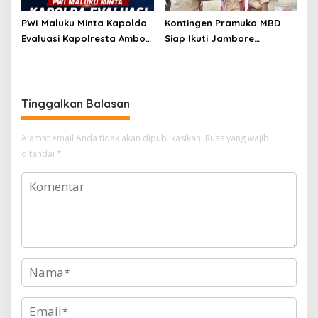
PWI Maluku Minta Kapolda
Kontingen Pramuka MBD
Evaluasi Kapolresta Ambon
Siap Ikuti Jambore
Atas Kriminaliasi Lutfi
Nasional XII 2026, Bawa 36
Heluth, Said Sotta: Bila
Peserta dari Lima
Perlu Copot Kasatreskrim
Kecamatan
Polresta Ambon
Tinggalkan Balasan
Alamat email Anda tidak akan dipublikasikan.
Ruas yang wajib
ditandai
*