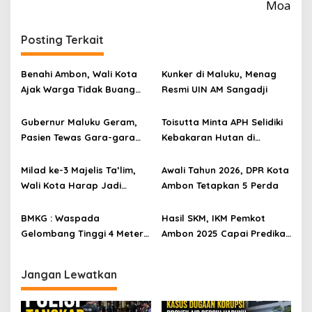
Moa
Posting Terkait
Benahi Ambon, Wali Kota
Kunker di Maluku, Menag
Ajak Warga Tidak Buang
Resmi UIN AM Sangadji
Sampah di Sungai
Gubernur Maluku Geram,
Toisutta Minta APH Selidiki
Pasien Tewas Gara-gara
Kebakaran Hutan di
Ditolak Belum Bayar BPJS
Leahari
Kesehatan di RSUP Leimena
Milad ke-3 Majelis Ta’lim,
Awali Tahun 2026, DPR Kota
Wali Kota Harap Jadi
Ambon Tetapkan 5 Perda
Wadah Bina Spritual
BMKG : Waspada
Hasil SKM, IKM Pemkot
Gelombang Tinggi 4 Meter
Ambon 2025 Capai Predikat
di Perairan Maluku
Baik
Jangan Lewatkan