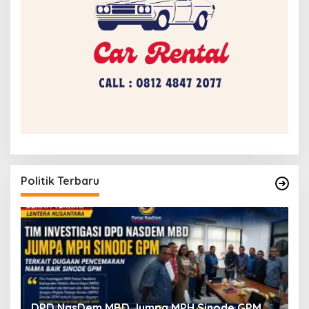
Politik Terbaru
a
DPD NasDem MBD Jumpa MPH Sinode GPM,
T