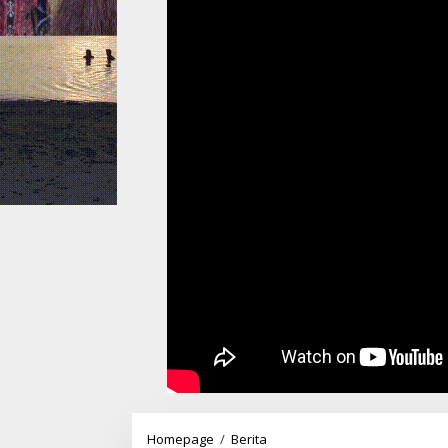
Beli
Homepage
/
Berita