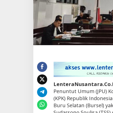
LenteraNusantara.Co
Penuntut Umum (JPU) K
(KPK) Republik Indones
Buru Selatan (Bursel) ya
Sudarsono Soulisa (TSS)