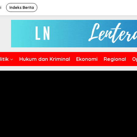
i
Indeks Berita
itik
Hukum dan Kriminal
Ekonomi
Regional
O