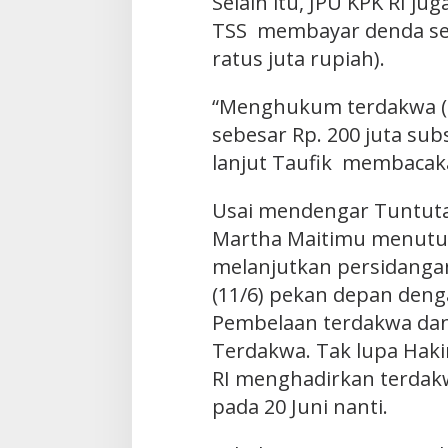
Selain itu, JPU KPK RI 
TSS membayar denda seb
ratus juta rupiah).
“Menghukum terdakwa (
sebesar Rp. 200 juta sub
lanjut Taufik membacaka
Usai mendengar Tuntuta
Martha Maitimu menutu
melanjutkan persidangan
(11/6) pekan depan den
Pembelaan terdakwa da
Terdakwa. Tak lupa Hak
RI menghadirkan terdak
pada 20 Juni nanti.