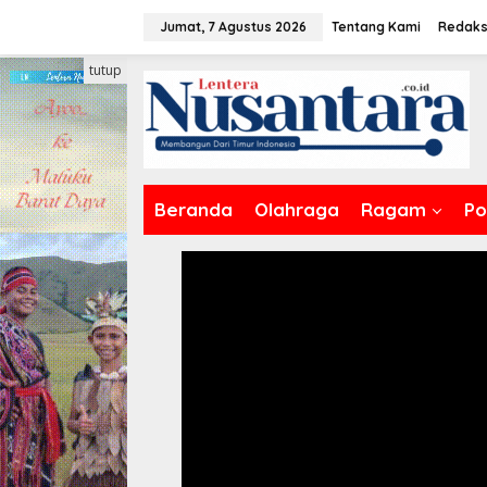
Lewati
Jumat, 7 Agustus 2026
Tentang Kami
Redaks
ke
konten
tutup
Beranda
Olahraga
Ragam
Pol