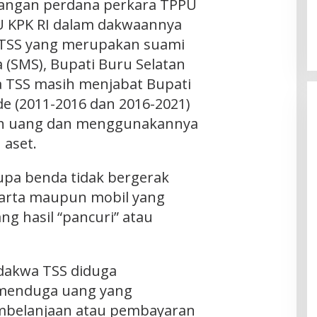
dangan perdana perkara TPPU
U KPK RI dalam dakwaannya
TSS yang merupakan suami
sa (SMS), Bupati Buru Selatan
a TSS masih menjabat Bupati
de (2011-2016 dan 2016-2021)
ah uang dan menggunakannya
 aset.
upa benda tidak bergerak
karta maupun mobil yang
g hasil “pancuri” atau
dakwa TSS diduga
 menduga uang yang
mbelanjaan atau pembayaran