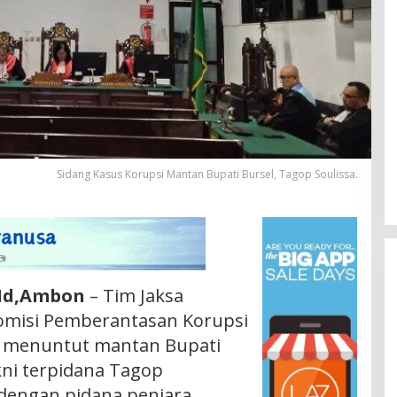
Sidang Kasus Korupsi Mantan Bupati Bursel, Tagop Soulissa.
.Id,Ambon
– Tim Jaksa
omisi Pemberantasan Korupsi
ia menuntut mantan Bupati
kni terpidana Tagop
 dengan pidana penjara