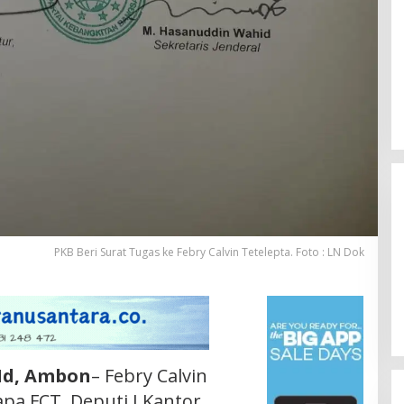
PKB Beri Surat Tugas ke Febry Calvin Tetelepta. Foto : LN Dok
Id, Ambon
– Febry Calvin
apa FCT, Deputi I Kantor