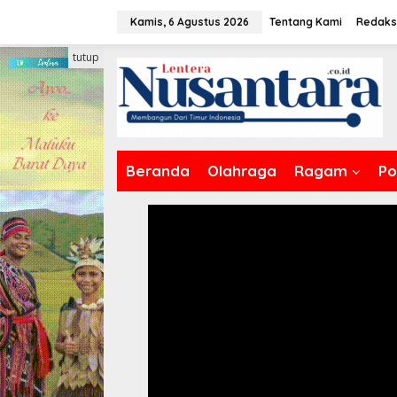
Lewati
Kamis, 6 Agustus 2026
Tentang Kami
Redaks
ke
konten
tutup
Beranda
Olahraga
Ragam
Pol