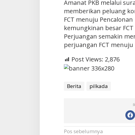
Amanat PKB melalui sura
memberikan peluang kons
FCT menuju Pencalonan P
kemungkinan besar FCT 
Perjuangan semakin me
perjuangan FCT menuju 
Post Views:
2,876
Berita
pilkada
I
Navigasi
Pos sebelumnya