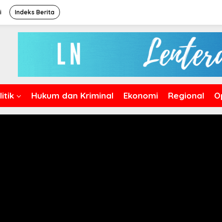
i
Indeks Berita
itik
Hukum dan Kriminal
Ekonomi
Regional
O