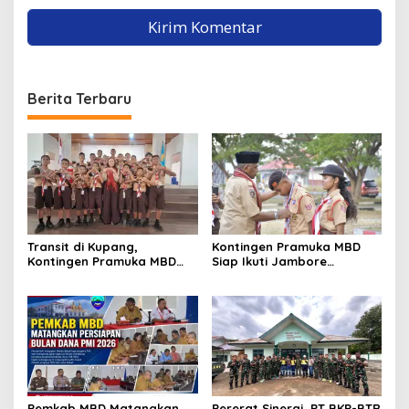
Berita Terbaru
Transit di Kupang,
Kontingen Pramuka MBD
Kontingen Pramuka MBD
Siap Ikuti Jambore
Menuju Jamnas XII 2026
Nasional XII 2026, Bawa 36
Disambut Hangat Wakil
Peserta dari Lima
Wali Kota
Kecamatan
Pemkab MBD Matangkan
Pererat Sinergi, PT BKP-BTR