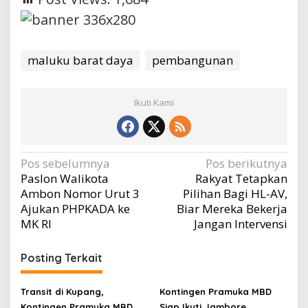
maluku barat daya
pembangunan
Ikuti Kami
Navigasi
Pos sebelumnya
Pos berikutnya
Paslon Walikota
Rakyat Tetapkan
pos
Ambon Nomor Urut 3
Pilihan Bagi HL-AV,
Ajukan PHPKADA ke
Biar Mereka Bekerja
MK RI
Jangan Intervensi
Posting Terkait
Transit di Kupang,
Kontingen Pramuka MBD
Kontingen Pramuka MBD
Siap Ikuti Jambore