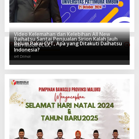
Video Kelemahan dan Kelebihan All New
Daihatsu Santai Penjualan Sirion Kalah Jauh
Terios
Belum Pakai CVT, Apa yang Ditakuti Daihatsu
Otomotif Terpopuler
dari Mobil LCGC
940 Dilihat
Indonesia?
677 Dilihat
641 Dilihat