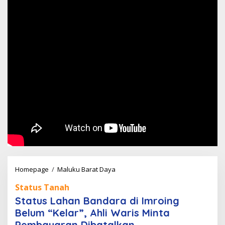
Status
Homepage
/
Maluku Barat Daya
Lahan
Status Tanah
Bandara
Status Lahan Bandara di Imroing
di
Belum “Kelar”, Ahli Waris Minta
Imroing
Pembayaran Dibatalkan
Belum