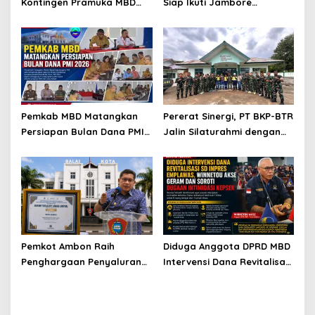
Kontingen Pramuka MBD
Siap Ikuti Jambore
Menuju Jamnas XII 2026
Nasional XII 2026, Bawa 36
Disambut Hangat Wakil
Peserta dari Lima
Wali Kota
Kecamatan
Pemkab MBD Matangkan
Pererat Sinergi, PT BKP-BTR
Persiapan Bulan Dana PMI
Jalin Silaturahmi dengan
2026, Targetkan
Koramil Ilwaki
Penggalangan Dana Lebih
Luas
Pemkot Ambon Raih
Diduga Anggota DPRD MBD
Penghargaan Penyaluran
Intervensi Dana Revitalisasi
Dana Desa Terbaik di
SD Inpres Emplawas,
Maluku
Winnetou Akse Soroti
Dugaan Intimidasi