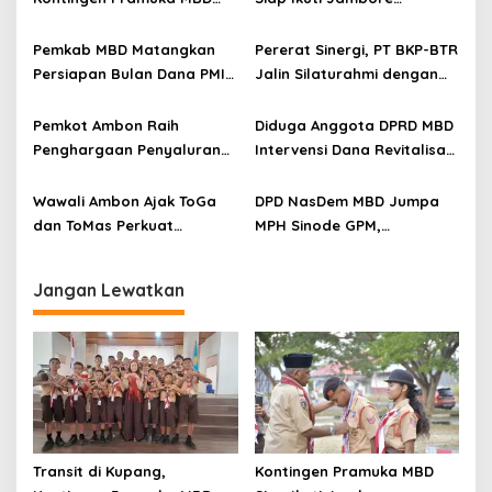
Menuju Jamnas XII 2026
Nasional XII 2026, Bawa 36
Disambut Hangat Wakil
Peserta dari Lima
Pemkab MBD Matangkan
Pererat Sinergi, PT BKP-BTR
Wali Kota
Kecamatan
Persiapan Bulan Dana PMI
Jalin Silaturahmi dengan
2026, Targetkan
Koramil Ilwaki
Penggalangan Dana Lebih
Pemkot Ambon Raih
Diduga Anggota DPRD MBD
Luas
Penghargaan Penyaluran
Intervensi Dana Revitalisasi
Dana Desa Terbaik di
SD Inpres Emplawas,
Maluku
Winnetou Akse Soroti
Wawali Ambon Ajak ToGa
DPD NasDem MBD Jumpa
Dugaan Intimidasi
dan ToMas Perkuat
MPH Sinode GPM,
terhadap Kepsek
Persaudaraan dan Cegah
Sampaikan Hasil Investigasi
Konflik
dan Permohonan Maaf
Jangan Lewatkan
Transit di Kupang,
Kontingen Pramuka MBD