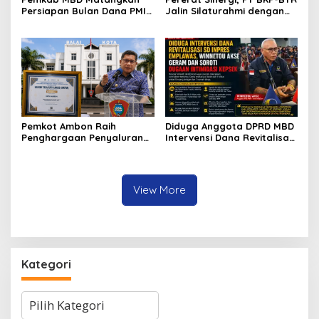
Persiapan Bulan Dana PMI
Jalin Silaturahmi dengan
2026, Targetkan
Koramil Ilwaki
Penggalangan Dana Lebih
Luas
Pemkot Ambon Raih
Diduga Anggota DPRD MBD
Penghargaan Penyaluran
Intervensi Dana Revitalisasi
Dana Desa Terbaik di
SD Inpres Emplawas,
Maluku
Winnetou Akse Soroti
Dugaan Intimidasi
terhadap Kepsek
View More
Kategori
Kategori