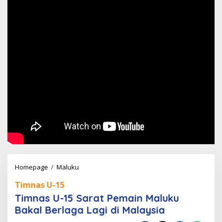
Timnas
Homepage
/
Maluku
U-
Timnas U-15
15
Timnas U-15 Sarat Pemain Maluku
Sarat
Bakal Berlaga Lagi di Malaysia
Pemain
Maluku