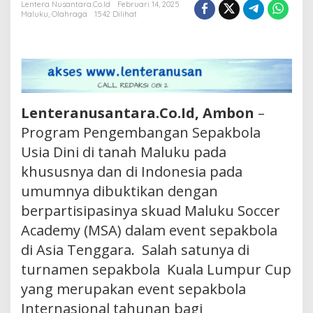
Lentera Nusantara.Co.Id
Februari 14, 2025
Bakal
Maluku
,
Olahraga
1542 Dilihat
Berlaga
Lagi
di
Malaysia
Lenteranusantara.Co.Id, Ambon
–
Program Pengembangan Sepakbola
Usia Dini di tanah Maluku pada
khususnya dan di Indonesia pada
umumnya dibuktikan dengan
berpartisipasinya skuad Maluku Soccer
Academy (MSA) dalam event sepakbola
di Asia Tenggara. Salah satunya di
turnamen sepakbola Kuala Lumpur Cup
yang merupakan event sepakbola
Internasional tahunan bagi