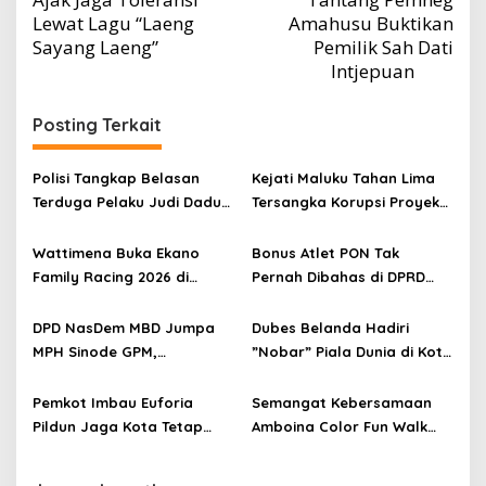
Lewat Lagu “Laeng
Amahusu Buktikan
Sayang Laeng”
Pemilik Sah Dati
Intjepuan
Posting Terkait
Polisi Tangkap Belasan
Kejati Maluku Tahan Lima
Terduga Pelaku Judi Dadu
Tersangka Korupsi Proyek
di Dobo, Muncul Dugaan
Air Bersih Haruku Rp12,4
Setoran Rp5 Juta dan
Miliar
Wattimena Buka Ekano
Bonus Atlet PON Tak
Selisih Barang Bukti
Family Racing 2026 di
Pernah Dibahas di DPRD
Passo
Maluku, KONI Disorot
DPD NasDem MBD Jumpa
Dubes Belanda Hadiri
MPH Sinode GPM,
”Nobar” Piala Dunia di Kota
Sampaikan Hasil Investigasi
Ambon
dan Permohonan Maaf
Pemkot Imbau Euforia
Semangat Kebersamaan
Pildun Jaga Kota Tetap
Amboina Color Fun Walk
Damai
Kontribusi Pembangunan
Kota