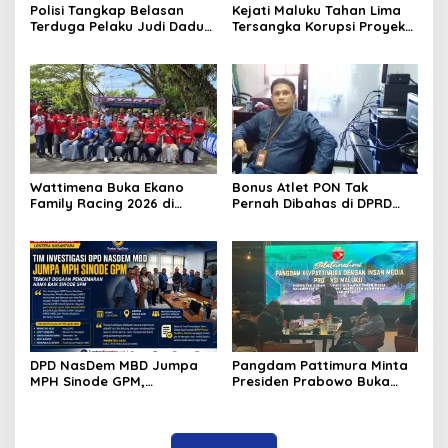
Polisi Tangkap Belasan
Kejati Maluku Tahan Lima
Terduga Pelaku Judi Dadu
Tersangka Korupsi Proyek
di Dobo, Muncul Dugaan
Air Bersih Haruku Rp12,4
Setoran Rp5 Juta dan
Miliar
Selisih Barang Bukti
Wattimena Buka Ekano
Bonus Atlet PON Tak
Family Racing 2026 di
Pernah Dibahas di DPRD
Passo
Maluku, KONI Disorot
DPD NasDem MBD Jumpa
Pangdam Pattimura Minta
MPH Sinode GPM,
Presiden Prabowo Buka
Sampaikan Hasil Investigasi
Ground Breaking Blok
dan Permohonan Maaf
Masela dan Bentuk Satgas
Penertiban Laut Aru