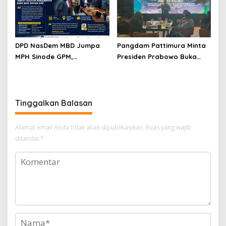
DPD NasDem MBD Jumpa
Pangdam Pattimura Minta
MPH Sinode GPM,
Presiden Prabowo Buka
Sampaikan Hasil Investigasi
Ground Breaking Blok
dan Permohonan Maaf
Masela dan Bentuk Satgas
Penertiban Laut Aru
Tinggalkan Balasan
Alamat email Anda tidak akan dipublikasikan.
Ruas yang wajib
ditandai
*