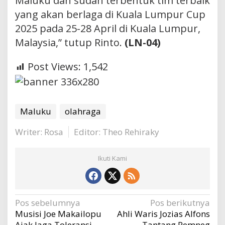
Maluku dan sudah terbentuk tim terbaik
yang akan berlaga di Kuala Lumpur Cup
2025 pada 25-28 April di Kuala Lumpur,
Malaysia,” tutup Rinto.
(LN-04)
Post Views:
1,542
Maluku
olahraga
Writer: Rosa
Editor: Theo Rehiraky
Ikuti Kami
Navigasi
Pos sebelumnya
Pos berikutnya
Musisi Joe Makailopu
Ahli Waris Jozias Alfons
pos
Ajak Jaga Toleransi
Tantang Pemneg