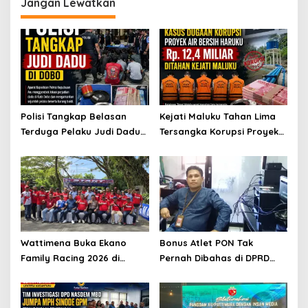
Jangan Lewatkan
Polisi Tangkap Belasan
Kejati Maluku Tahan Lima
Terduga Pelaku Judi Dadu
Tersangka Korupsi Proyek
di Dobo, Muncul Dugaan
Air Bersih Haruku Rp12,4
Setoran Rp5 Juta dan
Miliar
Selisih Barang Bukti
Wattimena Buka Ekano
Bonus Atlet PON Tak
Family Racing 2026 di
Pernah Dibahas di DPRD
Passo
Maluku, KONI Disorot