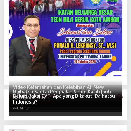
Video Kelemahan dan Kelebihan All New
Daihatsu Santai Penjualan Sirion Kalah Jauh
Terios
Belum Pakai CVT, Apa yang Ditakuti Daihatsu
Otomotif Terpopuler
dari Mobil LCGC
939 Dilihat
Indonesia?
677 Dilihat
641 Dilihat