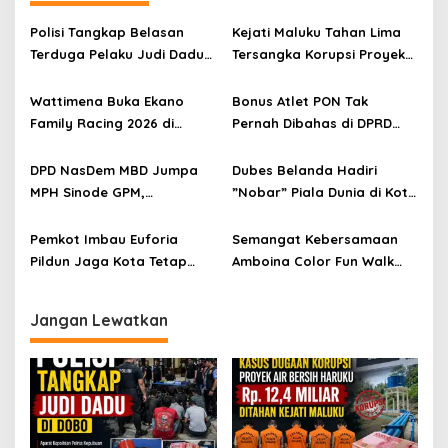
Polisi Tangkap Belasan
Kejati Maluku Tahan Lima
Terduga Pelaku Judi Dadu
Tersangka Korupsi Proyek
di Dobo, Muncul Dugaan
Air Bersih Haruku Rp12,4
Setoran Rp5 Juta dan
Miliar
Wattimena Buka Ekano
Bonus Atlet PON Tak
Selisih Barang Bukti
Family Racing 2026 di
Pernah Dibahas di DPRD
Passo
Maluku, KONI Disorot
DPD NasDem MBD Jumpa
Dubes Belanda Hadiri
MPH Sinode GPM,
”Nobar” Piala Dunia di Kota
Sampaikan Hasil Investigasi
Ambon
dan Permohonan Maaf
Pemkot Imbau Euforia
Semangat Kebersamaan
Pildun Jaga Kota Tetap
Amboina Color Fun Walk
Damai
Kontribusi Pembangunan
Kota
Jangan Lewatkan