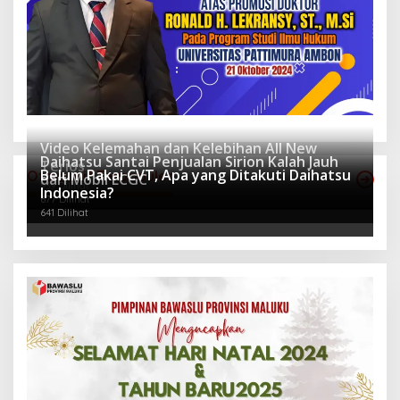
Video Kelemahan dan Kelebihan All New
Daihatsu Santai Penjualan Sirion Kalah Jauh
Terios
Belum Pakai CVT, Apa yang Ditakuti Daihatsu
Otomotif Terpopuler
dari Mobil LCGC
939 Dilihat
Indonesia?
677 Dilihat
641 Dilihat