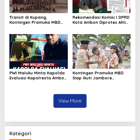
Transit di Kupang,
Rekomendasi Komisi I DPRD
Kontingen Pramuka MBD
Kota Ambon Diprotes Ahli
Menuju Jamnas XII 2026
Waris Jozias Alfons,
Disambut Hangat Wakil
Barbara Alfons: Itu Palsu?
Wali Kota
PWI Maluku Minta Kapolda
Kontingen Pramuka MBD
Evaluasi Kapolresta Ambon
Siap Ikuti Jambore
Atas Kriminaliasi Lutfi
Nasional XII 2026, Bawa 36
Heluth, Said Sotta: Bila
Peserta dari Lima
Perlu Copot Kasatreskrim
Kecamatan
Polresta Ambon
View More
Kategori