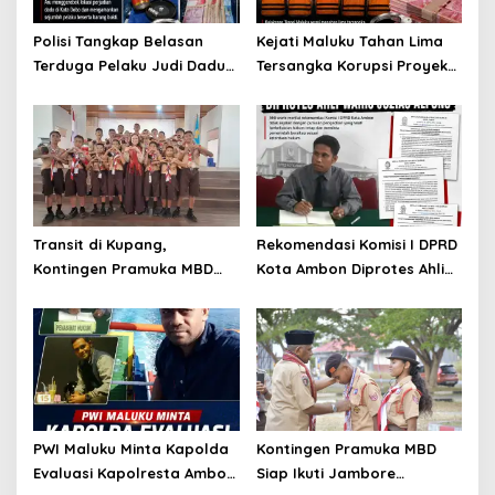
Polisi Tangkap Belasan
Kejati Maluku Tahan Lima
Terduga Pelaku Judi Dadu
Tersangka Korupsi Proyek
di Dobo, Muncul Dugaan
Air Bersih Haruku Rp12,4
Setoran Rp5 Juta dan
Miliar
Selisih Barang Bukti
Transit di Kupang,
Rekomendasi Komisi I DPRD
Kontingen Pramuka MBD
Kota Ambon Diprotes Ahli
Menuju Jamnas XII 2026
Waris Jozias Alfons,
Disambut Hangat Wakil
Barbara Alfons: Itu Palsu?
Wali Kota
PWI Maluku Minta Kapolda
Kontingen Pramuka MBD
Evaluasi Kapolresta Ambon
Siap Ikuti Jambore