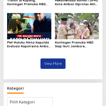
Transit di Kupang,
Rekomendasi Komisi I DPRD
Kontingen Pramuka MBD
Kota Ambon Diprotes Ahli
Menuju Jamnas XII 2026
Waris Jozias Alfons,
Disambut Hangat Wakil
Barbara Alfons: Itu Palsu?
Wali Kota
PWI Maluku Minta Kapolda
Kontingen Pramuka MBD
Evaluasi Kapolresta Ambon
Siap Ikuti Jambore
Atas Kriminaliasi Lutfi
Nasional XII 2026, Bawa 36
Heluth, Said Sotta: Bila
Peserta dari Lima
Perlu Copot Kasatreskrim
Kecamatan
Polresta Ambon
View More
Kategori
Kategori