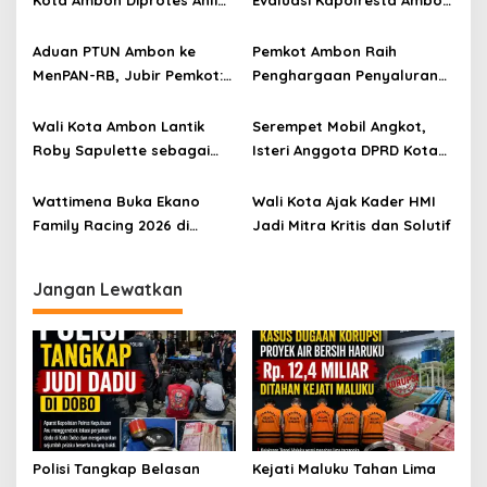
Kota Ambon Diprotes Ahli
Evaluasi Kapolresta Ambon
Waris Jozias Alfons,
Atas Kriminaliasi Lutfi
Barbara Alfons: Itu Palsu?
Heluth, Said Sotta: Bila
Aduan PTUN Ambon ke
Pemkot Ambon Raih
Perlu Copot Kasatreskrim
MenPAN-RB, Jubir Pemkot:
Penghargaan Penyaluran
Polresta Ambon
Informasi Harus Objektif
Dana Desa Terbaik di
dan Berdasarkan Fakta
Maluku
Wali Kota Ambon Lantik
Serempet Mobil Angkot,
Roby Sapulette sebagai
Isteri Anggota DPRD Kota
Sekda
Ambon Rampas STNK
Orang
Wattimena Buka Ekano
Wali Kota Ajak Kader HMI
Family Racing 2026 di
Jadi Mitra Kritis dan Solutif
Passo
Jangan Lewatkan
Polisi Tangkap Belasan
Kejati Maluku Tahan Lima