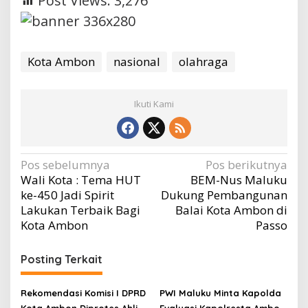
Post Views:
3,276
Kota Ambon
nasional
olahraga
Ikuti Kami
Navigasi
Pos sebelumnya
Pos berikutnya
Wali Kota : Tema HUT
BEM-Nus Maluku
pos
ke-450 Jadi Spirit
Dukung Pembangunan
Lakukan Terbaik Bagi
Balai Kota Ambon di
Kota Ambon
Passo
Posting Terkait
Rekomendasi Komisi I DPRD
PWI Maluku Minta Kapolda