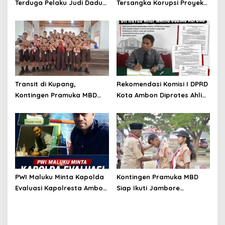
Terduga Pelaku Judi Dadu
Tersangka Korupsi Proyek
di Dobo, Muncul Dugaan
Air Bersih Haruku Rp12,4
Setoran Rp5 Juta dan
Miliar
Selisih Barang Bukti
Transit di Kupang,
Rekomendasi Komisi I DPRD
Kontingen Pramuka MBD
Kota Ambon Diprotes Ahli
Menuju Jamnas XII 2026
Waris Jozias Alfons,
Disambut Hangat Wakil
Barbara Alfons: Itu Palsu?
Wali Kota
PWI Maluku Minta Kapolda
Kontingen Pramuka MBD
Evaluasi Kapolresta Ambon
Siap Ikuti Jambore
Atas Kriminaliasi Lutfi
Nasional XII 2026, Bawa 36
Heluth, Said Sotta: Bila
Peserta dari Lima
Perlu Copot Kasatreskrim
Kecamatan