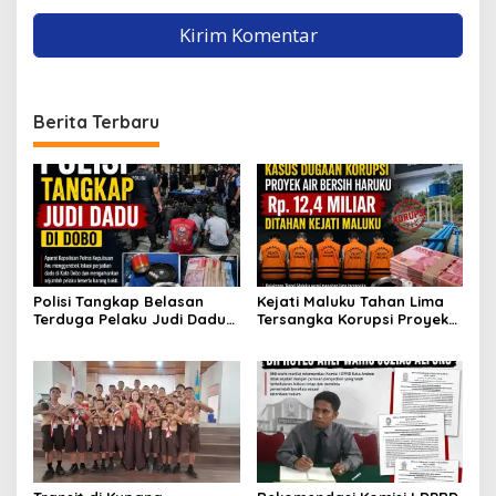
Berita Terbaru
Polisi Tangkap Belasan
Kejati Maluku Tahan Lima
Terduga Pelaku Judi Dadu
Tersangka Korupsi Proyek
di Dobo, Muncul Dugaan
Air Bersih Haruku Rp12,4
Setoran Rp5 Juta dan
Miliar
Selisih Barang Bukti