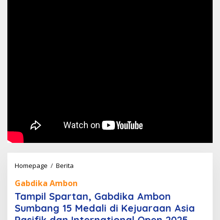
Tampil
Homepage
/
Berita
Spartan,
Gabdika Ambon
Gabdika
Tampil Spartan, Gabdika Ambon
Ambon
Sumbang 15 Medali di Kejuaraan Asia
Sumbang
Pasifik dan International Open 2025
15