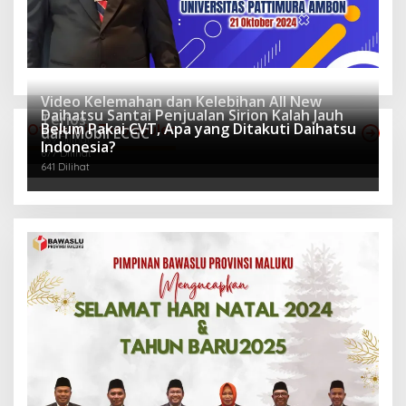
Video Kelemahan dan Kelebihan All New
Daihatsu Santai Penjualan Sirion Kalah Jauh
Terios
Belum Pakai CVT, Apa yang Ditakuti Daihatsu
Otomotif Terpopuler
dari Mobil LCGC
939 Dilihat
Indonesia?
677 Dilihat
641 Dilihat