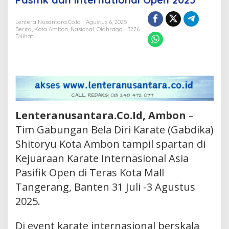
Medali
di
Lentera Nusantara.Co.Id
Agustus 6, 2025
Berita
,
Kota Ambon
,
Nasional
,
Olahraga
3276
Kejuaraan
Dilihat
Asia
Pasifik
dan
International
Open
2025
Lenteranusantara.Co.Id, Ambon
–
Tim Gabungan Bela Diri Karate (Gabdika)
Shitoryu Kota Ambon tampil spartan di
Kejuaraan Karate Internasional Asia
Pasifik Open di Teras Kota Mall
Tangerang, Banten 31 Juli -3 Agustus
2025.
Di event karate internasional berskala