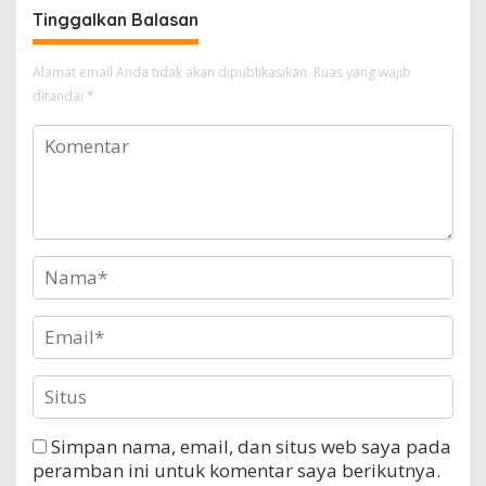
Polresta Ambon
Tinggalkan Balasan
Alamat email Anda tidak akan dipublikasikan.
Ruas yang wajib
ditandai
*
Simpan nama, email, dan situs web saya pada
peramban ini untuk komentar saya berikutnya.