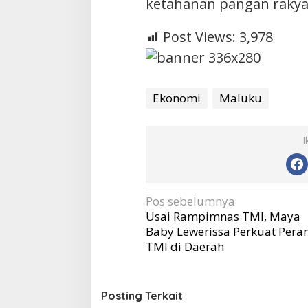
ketahanan pangan rakya
Post Views:
3,978
Ekonomi
Maluku
I
Navigasi
Pos sebelumnya
Usai Rampimnas TMI, Maya
pos
Baby Lewerissa Perkuat Pera
TMI di Daerah
Posting Terkait