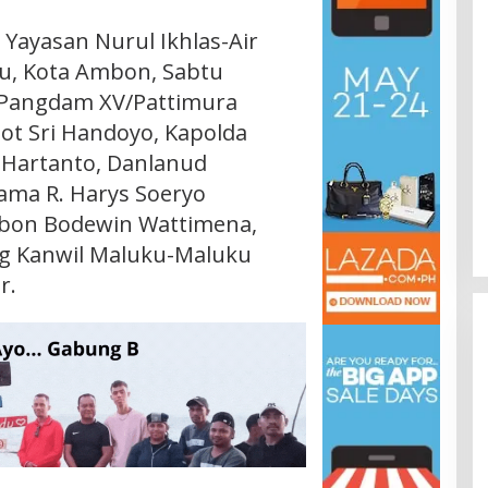
 Yayasan Nurul Ikhlas-Air
u, Kota Ambon, Sabtu
ri Pangdam XV/Pattimura
ot Sri Handoyo, Kapolda
 Hartanto, Danlanud
ama R. Harys Soeryo
bon Bodewin Wattimena,
og Kanwil Maluku-Maluku
r.