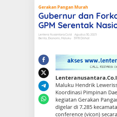
dan
Gerakan Pangan Murah
Forkopimda
Gubernur dan Forko
Maluku
Ikut
GPM Serentak Nasi
Vicon
GPM
Lentera Nusantara.Co.Id
Agustus 30, 2025
Serentak
Berita
,
Ekonomi
,
Maluku
3978 Dilihat
Nasional
Lenteranusantara.Co.
Maluku Hendrik Leweris
Koordinasi Pimpinan Da
kegiatan Gerakan Panga
digelar di 7.285 kecamat
conference (vicon) secara