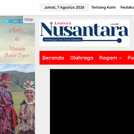
Lewati
Jumat, 7 Agustus 2026
Tentang Kami
Redaks
ke
konten
tutup
Beranda
Olahraga
Ragam
Pol