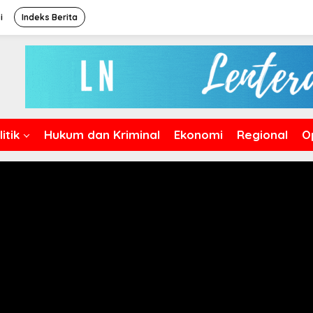
i
Indeks Berita
itik
Hukum dan Kriminal
Ekonomi
Regional
O