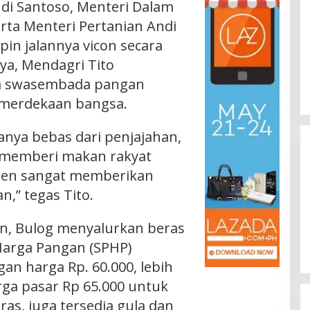
di Santoso, Menteri Dalam
erta Menteri Pertanian Andi
n jalannya vicon secara
ya, Mendagri Tito
a swasembada pangan
emerdekaan bangsa.
nya bebas dari penjajahan,
 memberi makan rakyat
siden sangat memberikan
n,” tegas Tito.
n, Bulog menyalurkan beras
 Harga Pangan (SPHP)
an harga Rp. 60.000, lebih
ga pasar Rp 65.000 untuk
ras, juga tersedia gula dan