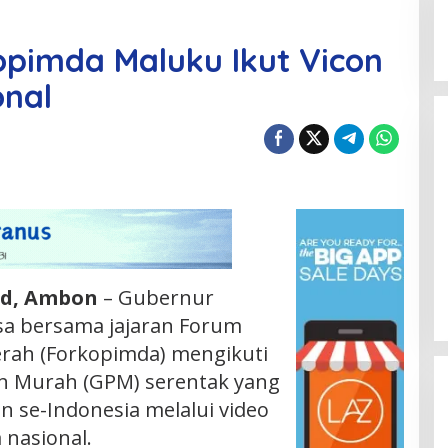
pimda Maluku Ikut Vicon
onal
Id, Ambon
– Gubernur
sa bersama jajaran Forum
erah (Forkopimda) mengikuti
n Murah (GPM) serentak yang
an se-Indonesia melalui video
 nasional.