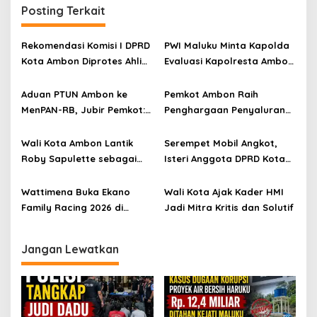
Posting Terkait
Rekomendasi Komisi I DPRD
PWI Maluku Minta Kapolda
Kota Ambon Diprotes Ahli
Evaluasi Kapolresta Ambon
Waris Jozias Alfons,
Atas Kriminaliasi Lutfi
Barbara Alfons: Itu Palsu?
Heluth, Said Sotta: Bila
Aduan PTUN Ambon ke
Pemkot Ambon Raih
Perlu Copot Kasatreskrim
MenPAN-RB, Jubir Pemkot:
Penghargaan Penyaluran
Polresta Ambon
Informasi Harus Objektif
Dana Desa Terbaik di
dan Berdasarkan Fakta
Maluku
Wali Kota Ambon Lantik
Serempet Mobil Angkot,
Roby Sapulette sebagai
Isteri Anggota DPRD Kota
Sekda
Ambon Rampas STNK
Orang
Wattimena Buka Ekano
Wali Kota Ajak Kader HMI
Family Racing 2026 di
Jadi Mitra Kritis dan Solutif
Passo
Jangan Lewatkan