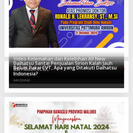
Video Kelemahan dan Kelebihan All New
Daihatsu Santai Penjualan Sirion Kalah Jauh
Terios
Belum Pakai CVT, Apa yang Ditakuti Daihatsu
Otomotif Terpopuler
dari Mobil LCGC
943 Dilihat
Indonesia?
679 Dilihat
644 Dilihat