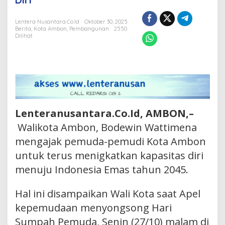
Pemuda
Tingkatkan
Lentera Nusantara.Co.Id
Oktober 30, 2025
Berita
,
Kota Ambon
,
Pembangunan
2550
Kapasitas
Dilihat
Diri
Lenteranusantara.Co.Id, AMBON,–
Walikota Ambon, Bodewin Wattimena
mengajak pemuda-pemudi Kota Ambon
untuk terus menigkatkan kapasitas diri
menuju Indonesia Emas tahun 2045.
Hal ini disampaikan Wali Kota saat Apel
kepemudaan menyongsong Hari
Sumpah Pemuda, Senin (27/10) malam di