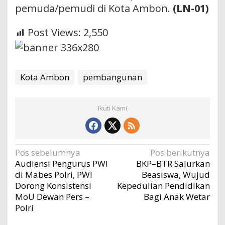
pemuda/pemudi di Kota Ambon.
(LN-01)
Post Views:
2,550
Kota Ambon
pembangunan
Ikuti Kami
Navigasi
Pos sebelumnya
Pos berikutnya
Audiensi Pengurus PWI
BKP–BTR Salurkan
pos
di Mabes Polri, PWI
Beasiswa, Wujud
Dorong Konsistensi
Kepedulian Pendidikan
MoU Dewan Pers –
Bagi Anak Wetar
Polri