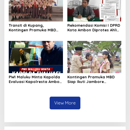
Transit di Kupang,
Rekomendasi Komisi I DPRD
Kontingen Pramuka MBD
Kota Ambon Diprotes Ahli
Menuju Jamnas XII 2026
Waris Jozias Alfons,
Disambut Hangat Wakil
Barbara Alfons: Itu Palsu?
Wali Kota
PWI Maluku Minta Kapolda
Kontingen Pramuka MBD
Evaluasi Kapolresta Ambon
Siap Ikuti Jambore
Atas Kriminaliasi Lutfi
Nasional XII 2026, Bawa 36
Heluth, Said Sotta: Bila
Peserta dari Lima
Perlu Copot Kasatreskrim
Kecamatan
Polresta Ambon
View More