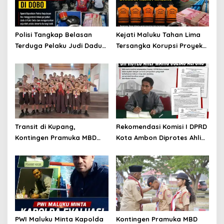
Polisi Tangkap Belasan
Kejati Maluku Tahan Lima
Terduga Pelaku Judi Dadu
Tersangka Korupsi Proyek
di Dobo, Muncul Dugaan
Air Bersih Haruku Rp12,4
Setoran Rp5 Juta dan
Miliar
Selisih Barang Bukti
Transit di Kupang,
Rekomendasi Komisi I DPRD
Kontingen Pramuka MBD
Kota Ambon Diprotes Ahli
Menuju Jamnas XII 2026
Waris Jozias Alfons,
Disambut Hangat Wakil
Barbara Alfons: Itu Palsu?
Wali Kota
PWI Maluku Minta Kapolda
Kontingen Pramuka MBD