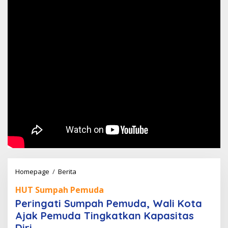
Peringati
Homepage
/
Berita
Sumpah
HUT Sumpah Pemuda
Pemuda,
Peringati Sumpah Pemuda, Wali Kota
Wali
Ajak Pemuda Tingkatkan Kapasitas
Kota
Diri
Ajak