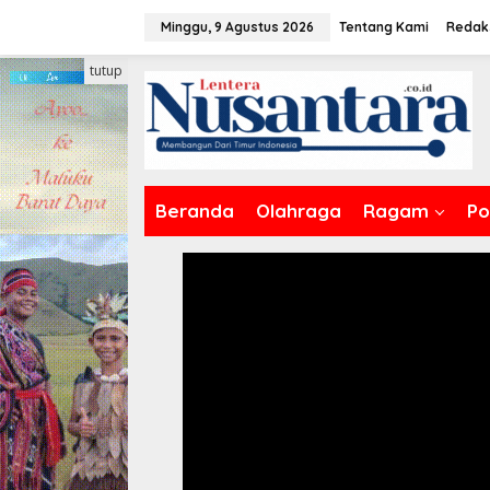
Lewati
Minggu, 9 Agustus 2026
Tentang Kami
Redak
ke
konten
tutup
Beranda
Olahraga
Ragam
Pol