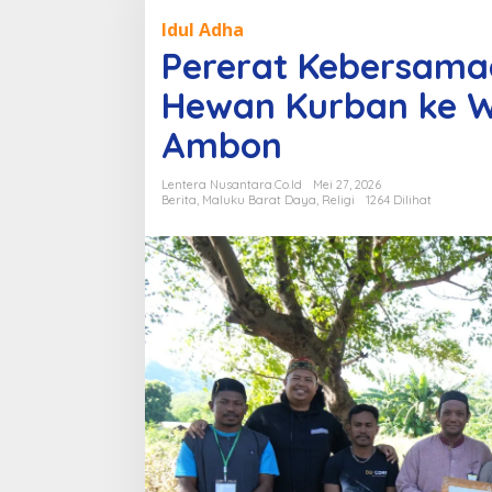
Kebersamaan,
Idul Adha
PT.
Pererat Kebersama
BKP-
BTR
Hewan Kurban ke W
Berbagi
Ambon
Hewan
Kurban
ke
Lentera Nusantara.Co.Id
Mei 27, 2026
Berita
,
Maluku Barat Daya
,
Religi
1264 Dilihat
Warga
Wetar,
Tiakur
dan
Ambon