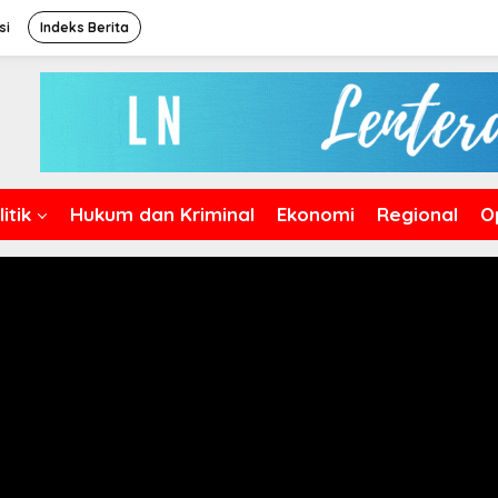
si
Indeks Berita
itik
Hukum dan Kriminal
Ekonomi
Regional
O