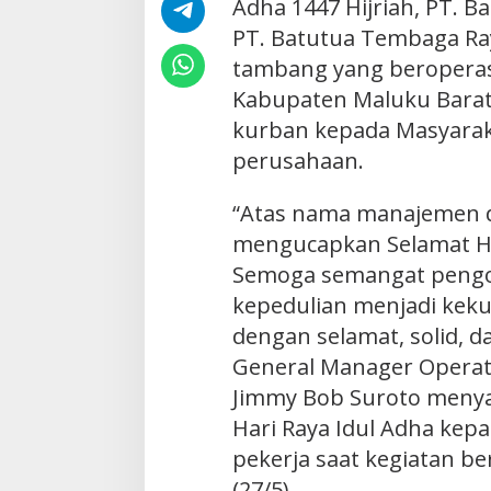
Adha 1447 Hijriah, PT. 
PT. Batutua Tembaga Ra
tambang yang beroperasi
Kabupaten Maluku Barat
kurban kepada Masyaraka
perusahaan.
“Atas nama manajemen d
mengucapkan Selamat Har
Semoga semangat pengor
kepedulian menjadi keku
dengan selamat, solid, 
General Manager Operat
Jimmy Bob Suroto meny
Hari Raya Idul Adha kep
pekerja saat kegiatan b
(27/5).