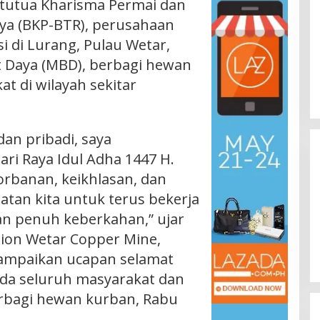
Batutua Kharisma Permai dan
ya (BKP-BTR), perusahaan
 di Lurang, Pulau Wetar,
 Daya (MBD), berbagi hewan
t di wilayah sekitar
an pribadi, saya
i Raya Idul Adha 1447 H.
banan, keikhlasan, dan
atan kita untuk terus bekerja
dan penuh keberkahan,” ujar
ion Wetar Copper Mine,
ampaikan ucapan selamat
ada seluruh masyarakat dan
erbagi hewan kurban, Rabu