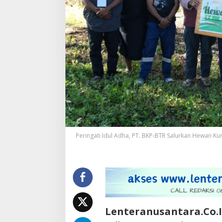
Peringati Idul Adha, PT. BKP-BTR Salurkan Hewan Ku
Lenteranusantara.Co.I