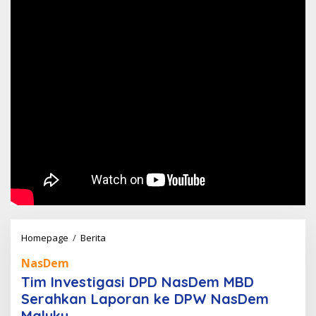
Tim
Homepage
/
Berita
Investigasi
NasDem
DPD
Tim Investigasi DPD NasDem MBD
NasDem
Serahkan Laporan ke DPW NasDem
MBD
Maluku
Serahkan