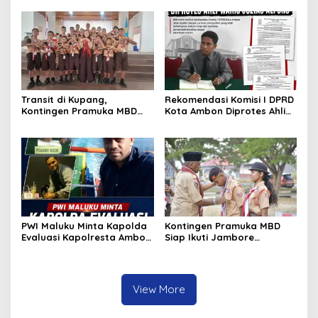
Setoran Rp5 Juta dan
Miliar
Selisih Barang Bukti
Transit di Kupang,
Rekomendasi Komisi I DPRD
Kontingen Pramuka MBD
Kota Ambon Diprotes Ahli
Menuju Jamnas XII 2026
Waris Jozias Alfons,
Disambut Hangat Wakil
Barbara Alfons: Itu Palsu?
Wali Kota
PWI Maluku Minta Kapolda
Kontingen Pramuka MBD
Evaluasi Kapolresta Ambon
Siap Ikuti Jambore
Atas Kriminaliasi Lutfi
Nasional XII 2026, Bawa 36
Heluth, Said Sotta: Bila
Peserta dari Lima
Perlu Copot Kasatreskrim
Kecamatan
Polresta Ambon
View More