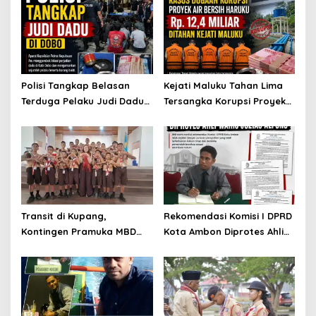
Polisi Tangkap Belasan
Kejati Maluku Tahan Lima
Terduga Pelaku Judi Dadu
Tersangka Korupsi Proyek
di Dobo, Muncul Dugaan
Air Bersih Haruku Rp12,4
Setoran Rp5 Juta dan
Miliar
Selisih Barang Bukti
Transit di Kupang,
Rekomendasi Komisi I DPRD
Kontingen Pramuka MBD
Kota Ambon Diprotes Ahli
Menuju Jamnas XII 2026
Waris Jozias Alfons,
Disambut Hangat Wakil
Barbara Alfons: Itu Palsu?
Wali Kota