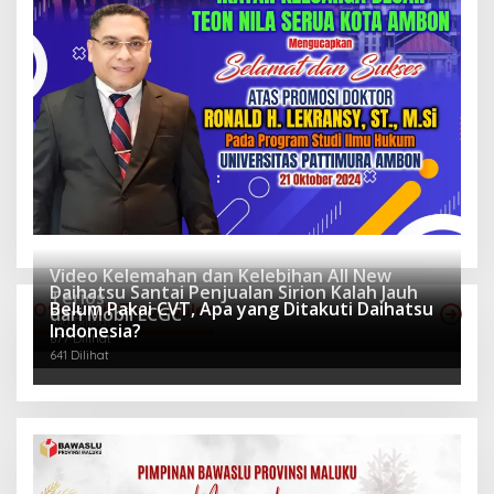
Video Kelemahan dan Kelebihan All New
Daihatsu Santai Penjualan Sirion Kalah Jauh
Terios
Belum Pakai CVT, Apa yang Ditakuti Daihatsu
Otomotif Terpopuler
dari Mobil LCGC
940 Dilihat
Indonesia?
677 Dilihat
641 Dilihat