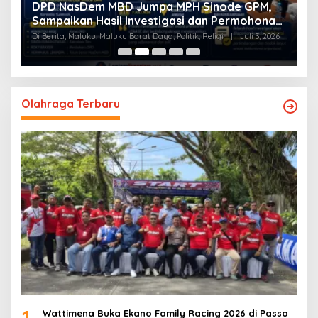
ode GPM,
Tim Investigasi DPD NasDem MBD Serahk
 Permohonan
Laporan ke DPW NasDem Maluku
i
|
Juli 3, 2026
Di Berita, Maluku Barat Daya, Politik, Religi
|
Juli 3, 2026
Olahraga Terbaru
1
Wattimena Buka Ekano Family Racing 2026 di Passo