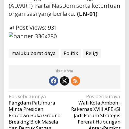
(AD/ART) Partai NasDem serta ketentuan
organisasi yang berlaku.
(LN-01)
Post Views:
931
maluku barat daya
Politik
Religi
Ikuti Kami
Navigasi
Pos sebelumnya
Pos berikutnya
Pangdam Pattimura
Wali Kota Ambon :
pos
Minta Presiden
Rakernas XVIII APEKSI
Prabowo Buka Ground
Jadi Forum Strategis
Breaking Blok Masela
Pererat Hubungan
dan Bentuk Satgas
Antar-Pemkot