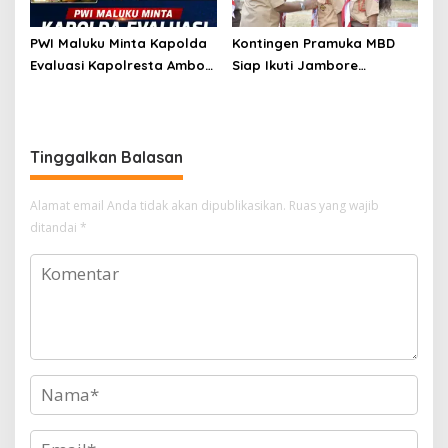
PWI Maluku Minta Kapolda
Kontingen Pramuka MBD
Evaluasi Kapolresta Ambon
Siap Ikuti Jambore
Atas Kriminaliasi Lutfi
Nasional XII 2026, Bawa 36
Heluth, Said Sotta: Bila
Peserta dari Lima
Perlu Copot Kasatreskrim
Kecamatan
Polresta Ambon
Tinggalkan Balasan
Alamat email Anda tidak akan dipublikasikan.
Ruas yang wajib
ditandai
*