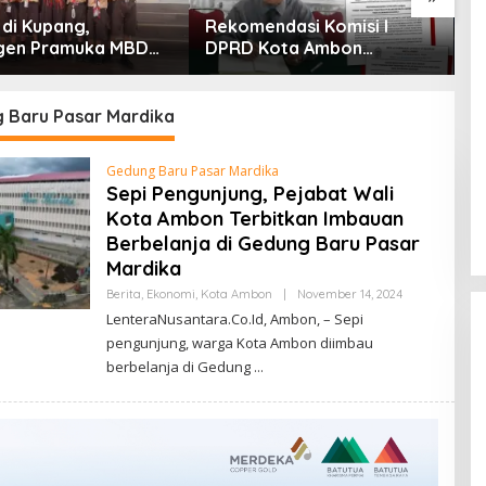
 di Kupang,
Rekomendasi Komisi I
P
gen Pramuka MBD
DPRD Kota Ambon
E
 Jamnas XII 2026
Diprotes Ahli Waris Jozias
At
ut Hangat Wakil
Alfons, Barbara Alfons: Itu
H
ota
Palsu?
P
 Baru Pasar Mardika
P
Gedung Baru Pasar Mardika
Sepi Pengunjung, Pejabat Wali
Kota Ambon Terbitkan Imbauan
Berbelanja di Gedung Baru Pasar
Mardika
Oleh
Berita
,
Ekonomi
,
Kota Ambon
|
November 14, 2024
Lentera
LenteraNusantara.Co.Id, Ambon, – Sepi
Nusantara.Co.I
pengunjung, warga Kota Ambon diimbau
berbelanja di Gedung