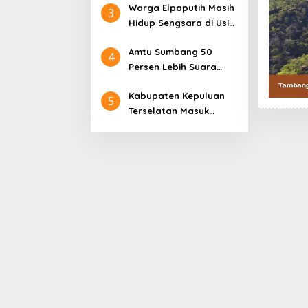
Warga Elpaputih Masih
Penyakitnya Akut
3
Hidup Sengsara di Usia
ke-80 Tahun Indonesia
Amtu Sumbang 50
Merdeka
4
Persen Lebih Suara
PDIP di Dawelor
Kabupaten Kepuluan
Dawera, Tiwery Perkuat
5
Terselatan Masuk
Hanura di Marsela
Daftar Usulan
Pembentukan DOB