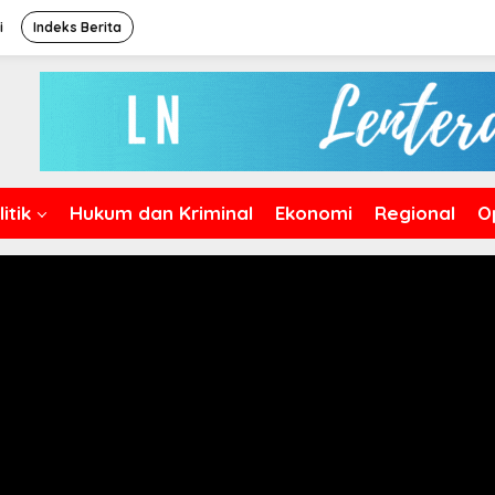
i
Indeks Berita
itik
Hukum dan Kriminal
Ekonomi
Regional
O