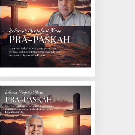
WI Maluku Minta Kapolda
Polisi Tangkap Belasan
valuasi Kapolresta Ambon
Terduga Pelaku Judi Dadu
as Kriminaliasi Lutfi
di Dobo, Muncul Dugaan
eluth, Said Sotta: Bila
Setoran Rp5 Juta dan
erlu Copot Kasatreskrim
Selisih Barang Bukti
olresta Ambon
d