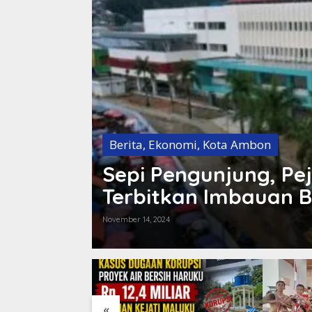
Berita
,
Ekonomi
,
Kota Ambon
Sepi Pengunjung, Pe
Terbitkan Imbauan B
Pasar Mardika
November 14, 2024
«