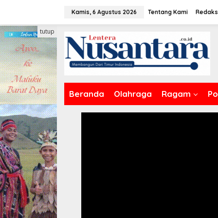
Lewati
Kamis, 6 Agustus 2026
Tentang Kami
Redaks
ke
konten
tutup
Beranda
Olahraga
Ragam
Pol