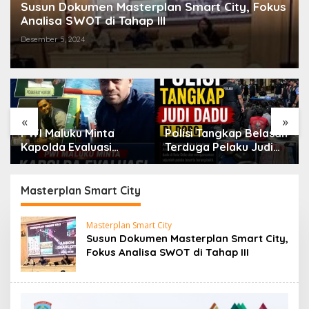
Susun Dokumen Masterplan Smart City, Fokus
Analisa SWOT di Tahap III
Desember 5, 2024
«
»
PWI Maluku Minta
Polisi Tangkap Belasan
Kapolda Evaluasi
Terduga Pelaku Judi
Kapolresta Ambon
Dadu di Dobo, Muncul
Atas Kriminaliasi Lutfi
Dugaan Setoran Rp5
Heluth, Said Sotta: Bila
Juta dan Selisih
Masterplan Smart City
Perlu Copot
Barang Bukti
Kasatreskrim Polresta
Masterplan Smart City
Ambon
Susun Dokumen Masterplan Smart City,
Fokus Analisa SWOT di Tahap III