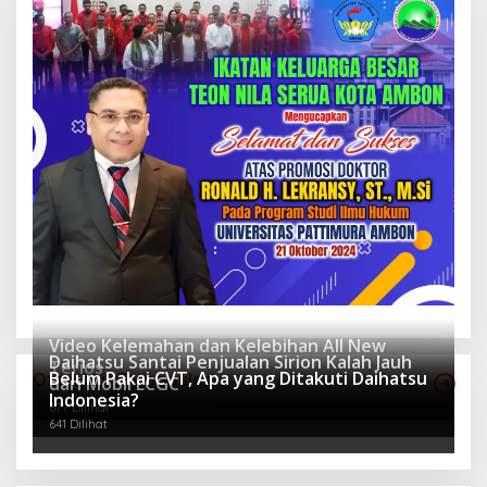
Video Kelemahan dan Kelebihan All New
Daihatsu Santai Penjualan Sirion Kalah Jauh
Terios
Belum Pakai CVT, Apa yang Ditakuti Daihatsu
Otomotif Terpopuler
dari Mobil LCGC
939 Dilihat
Indonesia?
677 Dilihat
641 Dilihat