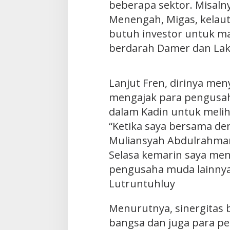
beberapa sektor. Misalny
Menengah, Migas, kelau
butuh investor untuk m
berdarah Damer dan Lako
Lanjut Fren, dirinya me
mengajak para pengusa
dalam Kadin untuk melih
“Ketika saya bersama de
Muliansyah Abdulrahman
Selasa kemarin saya me
pengusaha muda lainnya
Lutruntuhluy
Menurutnya, sinergitas
bangsa dan juga para p