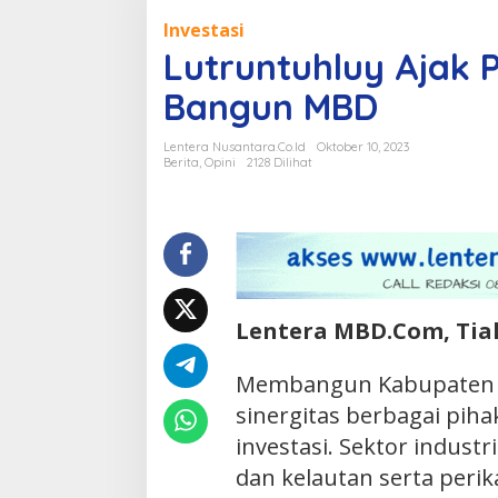
Ajak
Investasi
Pengusaha
Lutruntuhluy Ajak 
Nasional
Bangun
Bangun MBD
MBD
Lentera Nusantara.Co.Id
Oktober 10, 2023
Berita
,
Opini
2128 Dilihat
Lentera MBD.Com, Tia
Membangun Kabupaten M
sinergitas berbagai piha
investasi. Sektor indust
dan kelautan serta peri