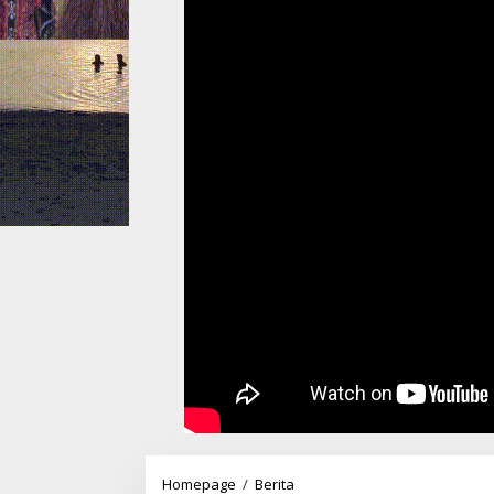
Lutruntuhluy
Homepage
/
Berita