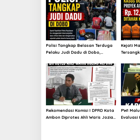
Polisi Tangkap Belasan Terduga
Kejati M
Pelaku Judi Dadu di Dobo,
Tersangk
Muncul Dugaan Setoran Rp5
Bersih Ha
Juta dan Selisih Barang Bukti
Rekomendasi Komisi I DPRD Kota
PWI Malu
Ambon Diprotes Ahli Waris Jozias
Evaluasi
Alfons, Barbara Alfons: Itu
Kriminali
Palsu?
Sotta: Bi
Kasatres