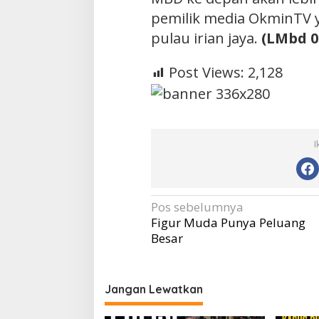
pemilik media OkminTV y
pulau irian jaya.
(LMbd 0
Post Views:
2,128
I
Navigasi
Pos sebelumnya
Figur Muda Punya Peluang
pos
Besar
Jangan Lewatkan