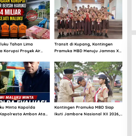
aluku Tahan Lima
Transit di Kupang, Kontingen
a Korupsi Proyek Air
Pramuka MBD Menuju Jamnas XII
ruku Rp12,4 Miliar
2026 Disambut Hangat Wakil Wali
Kota
ku Minta Kapolda
Kontingen Pramuka MBD Siap
 Kapolresta Ambon Atas
Ikuti Jambore Nasional XII 2026,
asi Lutfi Heluth, Said
Bawa 36 Peserta dari Lima
la Perlu Copot
Kecamatan
krim Polresta Ambon