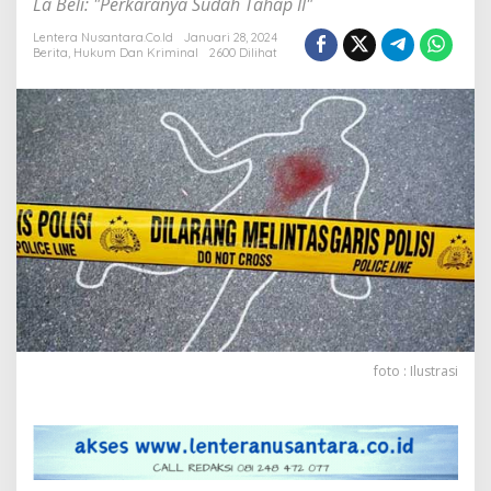
La Beli: "Perkaranya Sudah Tahap II"
Tewasnya
Lentera Nusantara.Co.Id
Januari 28, 2024
Jonex
Berita
,
Hukum Dan Kriminal
2600 Dilihat
Pessy
Sengaja
Diloloskan
Polisi?
foto : Ilustrasi