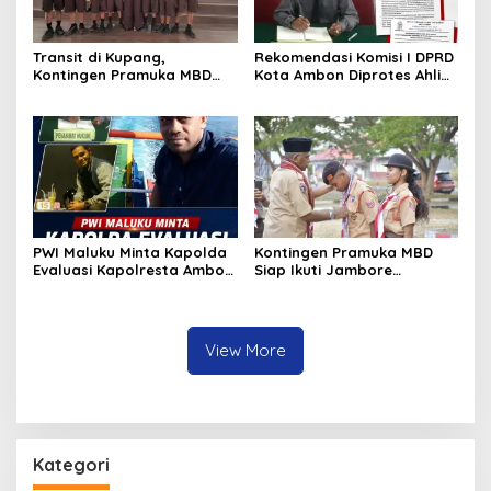
Transit di Kupang,
Rekomendasi Komisi I DPRD
Kontingen Pramuka MBD
Kota Ambon Diprotes Ahli
Menuju Jamnas XII 2026
Waris Jozias Alfons,
Disambut Hangat Wakil
Barbara Alfons: Itu Palsu?
Wali Kota
PWI Maluku Minta Kapolda
Kontingen Pramuka MBD
Evaluasi Kapolresta Ambon
Siap Ikuti Jambore
Atas Kriminaliasi Lutfi
Nasional XII 2026, Bawa 36
Heluth, Said Sotta: Bila
Peserta dari Lima
Perlu Copot Kasatreskrim
Kecamatan
Polresta Ambon
View More
Kategori