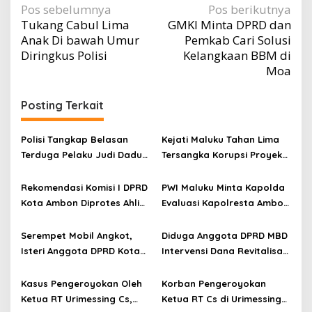
Navigasi
Pos sebelumnya
Pos berikutnya
Tukang Cabul Lima
GMKI Minta DPRD dan
pos
Anak Di bawah Umur
Pemkab Cari Solusi
Diringkus Polisi
Kelangkaan BBM di
Moa
Posting Terkait
Polisi Tangkap Belasan
Kejati Maluku Tahan Lima
Terduga Pelaku Judi Dadu
Tersangka Korupsi Proyek
di Dobo, Muncul Dugaan
Air Bersih Haruku Rp12,4
Setoran Rp5 Juta dan
Miliar
Rekomendasi Komisi I DPRD
PWI Maluku Minta Kapolda
Selisih Barang Bukti
Kota Ambon Diprotes Ahli
Evaluasi Kapolresta Ambon
Waris Jozias Alfons,
Atas Kriminaliasi Lutfi
Barbara Alfons: Itu Palsu?
Heluth, Said Sotta: Bila
Serempet Mobil Angkot,
Diduga Anggota DPRD MBD
Perlu Copot Kasatreskrim
Isteri Anggota DPRD Kota
Intervensi Dana Revitalisasi
Polresta Ambon
Ambon Rampas STNK
SD Inpres Emplawas,
Orang
Winnetou Akse Soroti
Kasus Pengeroyokan Oleh
Korban Pengeroyokan
Dugaan Intimidasi
Ketua RT Urimessing Cs,
Ketua RT Cs di Urimessing