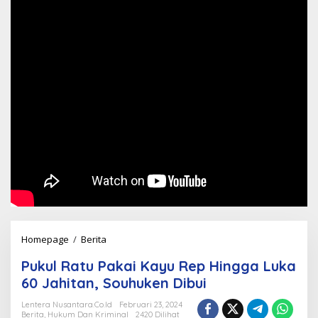
Pukul
Homepage
/
Berita
Ratu
Pukul Ratu Pakai Kayu Rep Hingga Luka
Pakai
60 Jahitan, Souhuken Dibui
Kayu
Rep
Lentera Nusantara.Co.Id
Februari 23, 2024
Berita
,
Hukum Dan Kriminal
2420 Dilihat
Hingga