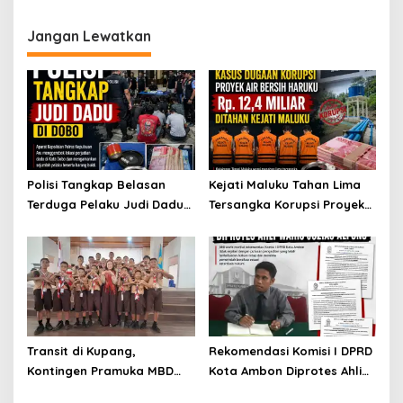
terhadap Kepsek
Diduga Penyidik Sebar Isu
Tolak Damai, Kuasa Hukum
Uang Damai
Minta Polsek Sirimau
Jangan Lewatkan
Profesional
Polisi Tangkap Belasan
Kejati Maluku Tahan Lima
Terduga Pelaku Judi Dadu
Tersangka Korupsi Proyek
di Dobo, Muncul Dugaan
Air Bersih Haruku Rp12,4
Setoran Rp5 Juta dan
Miliar
Selisih Barang Bukti
Transit di Kupang,
Rekomendasi Komisi I DPRD
Kontingen Pramuka MBD
Kota Ambon Diprotes Ahli
Menuju Jamnas XII 2026
Waris Jozias Alfons,