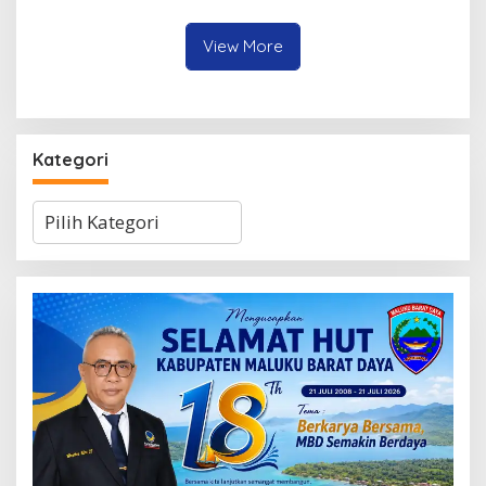
Heluth, Said Sotta: Bila
Peserta dari Lima
Perlu Copot Kasatreskrim
Kecamatan
Polresta Ambon
View More
Kategori
Kategori