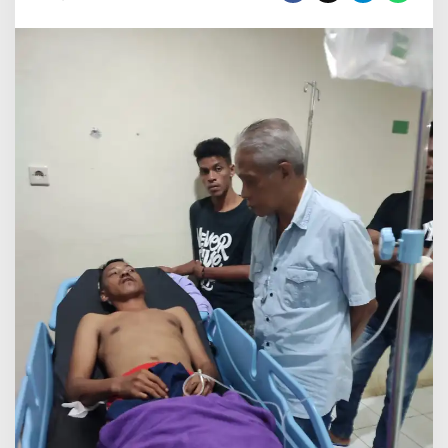
Luka
60
Jahitan,
Souhuken
Dibui