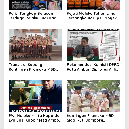
Polisi Tangkap Belasan
Kejati Maluku Tahan Lima
Terduga Pelaku Judi Dadu
Tersangka Korupsi Proyek
di Dobo, Muncul Dugaan
Air Bersih Haruku Rp12,4
Setoran Rp5 Juta dan
Miliar
Selisih Barang Bukti
Transit di Kupang,
Rekomendasi Komisi I DPRD
Kontingen Pramuka MBD
Kota Ambon Diprotes Ahli
Menuju Jamnas XII 2026
Waris Jozias Alfons,
Disambut Hangat Wakil
Barbara Alfons: Itu Palsu?
Wali Kota
PWI Maluku Minta Kapolda
Kontingen Pramuka MBD
Evaluasi Kapolresta Ambon
Siap Ikuti Jambore
Atas Kriminaliasi Lutfi
Nasional XII 2026, Bawa 36