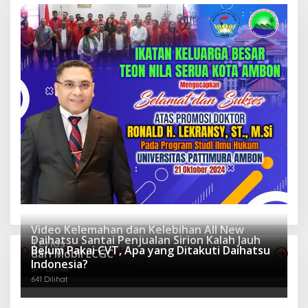
Video Kelemahan dan Kelebihan All New
Daihatsu Santai Penjualan Sirion Kalah Jauh
Terios
Belum Pakai CVT, Apa yang Ditakuti Daihatsu
Otomotif Terpopuler
dari Mobil LCGC
940 Dilihat
Indonesia?
677 Dilihat
641 Dilihat