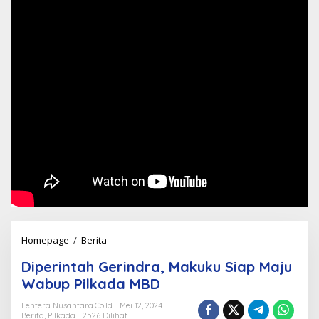
Diperintah
Homepage
/
Berita
Gerindra,
Diperintah Gerindra, Makuku Siap Maju
Makuku
Wabup Pilkada MBD
Siap
Maju
Lentera Nusantara.Co.Id
Mei 12, 2024
Berita
,
Pilkada
2526 Dilihat
Wabup