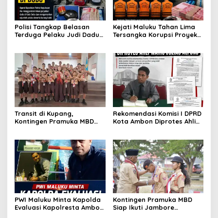
Polisi Tangkap Belasan
Kejati Maluku Tahan Lima
Terduga Pelaku Judi Dadu
Tersangka Korupsi Proyek
di Dobo, Muncul Dugaan
Air Bersih Haruku Rp12,4
Setoran Rp5 Juta dan
Miliar
Selisih Barang Bukti
Transit di Kupang,
Rekomendasi Komisi I DPRD
Kontingen Pramuka MBD
Kota Ambon Diprotes Ahli
Menuju Jamnas XII 2026
Waris Jozias Alfons,
Disambut Hangat Wakil
Barbara Alfons: Itu Palsu?
Wali Kota
PWI Maluku Minta Kapolda
Kontingen Pramuka MBD
Evaluasi Kapolresta Ambon
Siap Ikuti Jambore
Atas Kriminaliasi Lutfi
Nasional XII 2026, Bawa 36