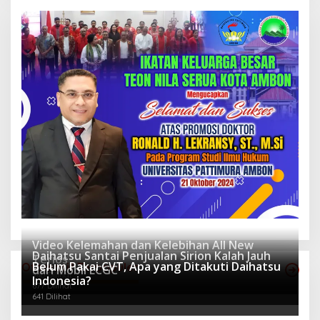
Video Kelemahan dan Kelebihan All New
Daihatsu Santai Penjualan Sirion Kalah Jauh
Terios
Belum Pakai CVT, Apa yang Ditakuti Daihatsu
Otomotif Terpopuler
dari Mobil LCGC
940 Dilihat
Indonesia?
677 Dilihat
641 Dilihat