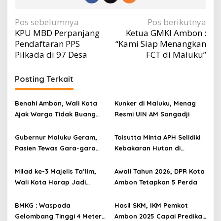
Navigasi
Pos sebelumnya
Pos berikutnya
KPU MBD Perpanjang
Ketua GMKI Ambon :
pos
Pendaftaran PPS
“Kami Siap Menangkan
Pilkada di 97 Desa
FCT di Maluku”
Posting Terkait
Benahi Ambon, Wali Kota
Kunker di Maluku, Menag
Ajak Warga Tidak Buang
Resmi UIN AM Sangadji
Sampah di Sungai
Gubernur Maluku Geram,
Toisutta Minta APH Selidiki
Pasien Tewas Gara-gara
Kebakaran Hutan di
Ditolak Belum Bayar BPJS
Leahari
Kesehatan di RSUP Leimena
Milad ke-3 Majelis Ta’lim,
Awali Tahun 2026, DPR Kota
Wali Kota Harap Jadi
Ambon Tetapkan 5 Perda
Wadah Bina Spritual
BMKG : Waspada
Hasil SKM, IKM Pemkot
Gelombang Tinggi 4 Meter
Ambon 2025 Capai Predikat