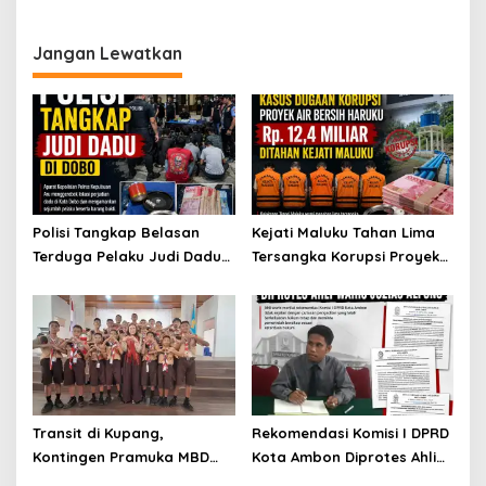
di Perairan Maluku
Baik
Jangan Lewatkan
Polisi Tangkap Belasan
Kejati Maluku Tahan Lima
Terduga Pelaku Judi Dadu
Tersangka Korupsi Proyek
di Dobo, Muncul Dugaan
Air Bersih Haruku Rp12,4
Setoran Rp5 Juta dan
Miliar
Selisih Barang Bukti
Transit di Kupang,
Rekomendasi Komisi I DPRD
Kontingen Pramuka MBD
Kota Ambon Diprotes Ahli
Menuju Jamnas XII 2026
Waris Jozias Alfons,