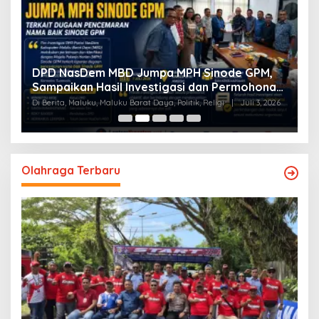
a
DPD NasDem MBD Jumpa MPH Sinode GPM,
T
Sampaikan Hasil Investigasi dan Permohonan
L
Maaf
Di Berita, Maluku, Maluku Barat Daya, Politik, Religi
|
Juli 3, 2026
Di
Olahraga Terbaru