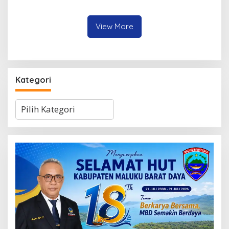
Heluth, Said Sotta: Bila
Peserta dari Lima
Perlu Copot Kasatreskrim
Kecamatan
Polresta Ambon
View More
Kategori
Kategori