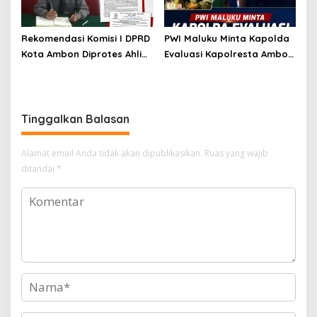
Rekomendasi Komisi I DPRD
PWI Maluku Minta Kapolda
Kota Ambon Diprotes Ahli
Evaluasi Kapolresta Ambon
Waris Jozias Alfons,
Atas Kriminaliasi Lutfi
Barbara Alfons: Itu Palsu?
Heluth, Said Sotta: Bila
Perlu Copot Kasatreskrim
Polresta Ambon
Tinggalkan Balasan
Alamat email Anda tidak akan dipublikasikan.
Ruas yang wajib
ditandai
*