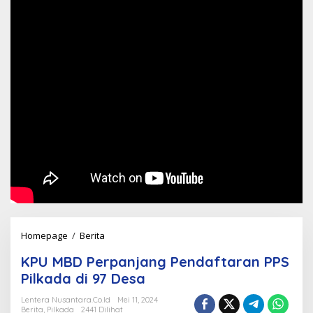
KPU
Homepage
/
Berita
MBD
KPU MBD Perpanjang Pendaftaran PPS
Perpanjang
Pilkada di 97 Desa
Pendaftaran
PPS
Lentera Nusantara.Co.Id
Mei 11, 2024
Berita
,
Pilkada
2441 Dilihat
Pilkada