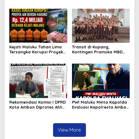
Dunia Tambang, Perkuat
di Dobo, Muncul Dugaan
Budaya Keselamatan
Setoran Rp5 Juta dan
Selisih Barang Bukti
Kejati Maluku Tahan Lima
Transit di Kupang,
Tersangka Korupsi Proyek
Kontingen Pramuka MBD
Air Bersih Haruku Rp12,4
Menuju Jamnas XII 2026
Miliar
Disambut Hangat Wakil
Wali Kota
Rekomendasi Komisi I DPRD
PWI Maluku Minta Kapolda
Kota Ambon Diprotes Ahli
Evaluasi Kapolresta Ambon
Waris Jozias Alfons,
Atas Kriminaliasi Lutfi
Barbara Alfons: Itu Palsu?
Heluth, Said Sotta: Bila
Perlu Copot Kasatreskrim
Polresta Ambon
View More