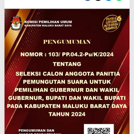
di
97
Desa