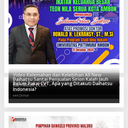
Video Kelemahan dan Kelebihan All New
Daihatsu Santai Penjualan Sirion Kalah Jauh
Terios
Belum Pakai CVT, Apa yang Ditakuti Daihatsu
Otomotif Terpopuler
dari Mobil LCGC
943 Dilihat
Indonesia?
681 Dilihat
644 Dilihat