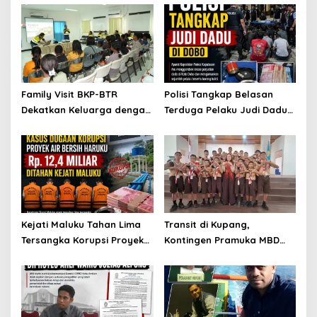
Family Visit BKP-BTR
Polisi Tangkap Belasan
Dekatkan Keluarga dengan
Terduga Pelaku Judi Dadu
Dunia Tambang, Perkuat
di Dobo, Muncul Dugaan
Budaya Keselamatan
Setoran Rp5 Juta dan
Selisih Barang Bukti
Kejati Maluku Tahan Lima
Transit di Kupang,
Tersangka Korupsi Proyek
Kontingen Pramuka MBD
Air Bersih Haruku Rp12,4
Menuju Jamnas XII 2026
Miliar
Disambut Hangat Wakil
Wali Kota