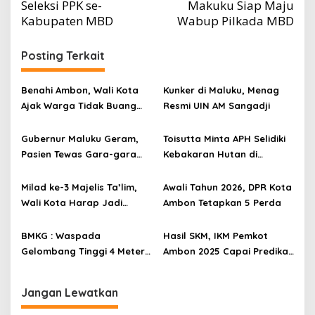
Seleksi PPK se-
Makuku Siap Maju
Kabupaten MBD
Wabup Pilkada MBD
Posting Terkait
Benahi Ambon, Wali Kota
Kunker di Maluku, Menag
Ajak Warga Tidak Buang
Resmi UIN AM Sangadji
Sampah di Sungai
Gubernur Maluku Geram,
Toisutta Minta APH Selidiki
Pasien Tewas Gara-gara
Kebakaran Hutan di
Ditolak Belum Bayar BPJS
Leahari
Kesehatan di RSUP Leimena
Milad ke-3 Majelis Ta’lim,
Awali Tahun 2026, DPR Kota
Wali Kota Harap Jadi
Ambon Tetapkan 5 Perda
Wadah Bina Spritual
BMKG : Waspada
Hasil SKM, IKM Pemkot
Gelombang Tinggi 4 Meter
Ambon 2025 Capai Predikat
di Perairan Maluku
Baik
Jangan Lewatkan