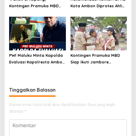
Kontingen Pramuka MBD
Kota Ambon Diprotes Ahli
Menuju Jamnas XII 2026
Waris Jozias Alfons,
Disambut Hangat Wakil
Barbara Alfons: Itu Palsu?
Wali Kota
PWI Maluku Minta Kapolda
Kontingen Pramuka MBD
Evaluasi Kapolresta Ambon
Siap Ikuti Jambore
Atas Kriminaliasi Lutfi
Nasional XII 2026, Bawa 36
Heluth, Said Sotta: Bila
Peserta dari Lima
Perlu Copot Kasatreskrim
Kecamatan
Polresta Ambon
Tinggalkan Balasan
Alamat email Anda tidak akan dipublikasikan.
Ruas yang wajib
ditandai
*