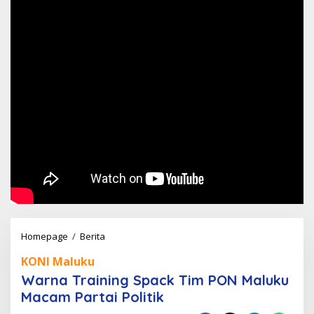
Warna
Homepage
/
Berita
Training
KONI Maluku
Spack
Warna Training Spack Tim PON Maluku
Tim
Macam Partai Politik
PON
Maluku