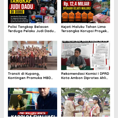
Polisi Tangkap Belasan
Kejati Maluku Tahan Lima
Terduga Pelaku Judi Dadu
Tersangka Korupsi Proyek
di Dobo, Muncul Dugaan
Air Bersih Haruku Rp12,4
Setoran Rp5 Juta dan
Miliar
Selisih Barang Bukti
Transit di Kupang,
Rekomendasi Komisi I DPRD
Kontingen Pramuka MBD
Kota Ambon Diprotes Ahli
Menuju Jamnas XII 2026
Waris Jozias Alfons,
Disambut Hangat Wakil
Barbara Alfons: Itu Palsu?
Wali Kota