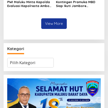
PWI Maluku Minta Kapolda
Kontingen Pramuka MBD
Evaluasi Kapolresta Ambon
Siap Ikuti Jambore
Atas Kriminaliasi Lutfi
Nasional XII 2026, Bawa 36
Heluth, Said Sotta: Bila
Peserta dari Lima
Perlu Copot Kasatreskrim
Kecamatan
Polresta Ambon
View More
Kategori
Kategori