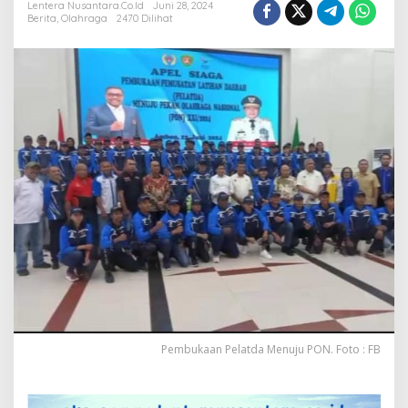
Lentera Nusantara.Co.Id
Juni 28, 2024
Macam
Berita
,
Olahraga
2470 Dilihat
Partai
Politik
Pembukaan Pelatda Menuju PON. Foto : FB