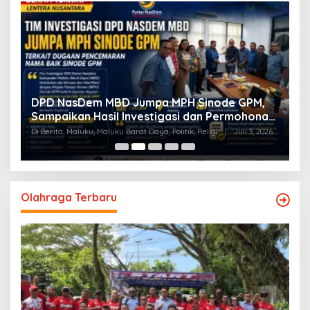
a
DPD NasDem MBD Jumpa MPH Sinode GPM,
T
Sampaikan Hasil Investigasi dan Permohonan
L
Maaf
Di Berita, Maluku, Maluku Barat Daya, Politik, Religi
|
Juli 3, 2026
Di
Olahraga Terbaru