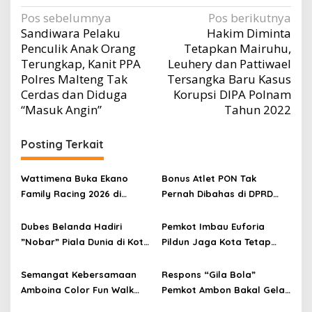
Navigasi
Pos sebelumnya
Pos berikutnya
Sandiwara Pelaku
Hakim Diminta
pos
Penculik Anak Orang
Tetapkan Mairuhu,
Terungkap, Kanit PPA
Leuhery dan Pattiwael
Polres Malteng Tak
Tersangka Baru Kasus
Cerdas dan Diduga
Korupsi DIPA Polnam
“Masuk Angin”
Tahun 2022
Posting Terkait
Wattimena Buka Ekano
Bonus Atlet PON Tak
Family Racing 2026 di
Pernah Dibahas di DPRD
Passo
Maluku, KONI Disorot
Dubes Belanda Hadiri
Pemkot Imbau Euforia
”Nobar” Piala Dunia di Kota
Pildun Jaga Kota Tetap
Ambon
Damai
Semangat Kebersamaan
Respons “Gila Bola”
Amboina Color Fun Walk
Pemkot Ambon Bakal Gelar
Kontribusi Pembangunan
Pawai Fans Piala Dunia