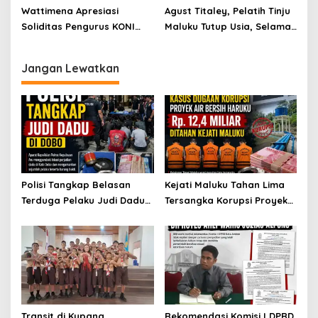
Kota
Wattimena Apresiasi
Agust Titaley, Pelatih Tinju
Soliditas Pengurus KONI
Maluku Tutup Usia, Selamat
Kota Ambon
Jalan Guruku
Jangan Lewatkan
Polisi Tangkap Belasan
Kejati Maluku Tahan Lima
Terduga Pelaku Judi Dadu
Tersangka Korupsi Proyek
di Dobo, Muncul Dugaan
Air Bersih Haruku Rp12,4
Setoran Rp5 Juta dan
Miliar
Selisih Barang Bukti
Transit di Kupang,
Rekomendasi Komisi I DPRD