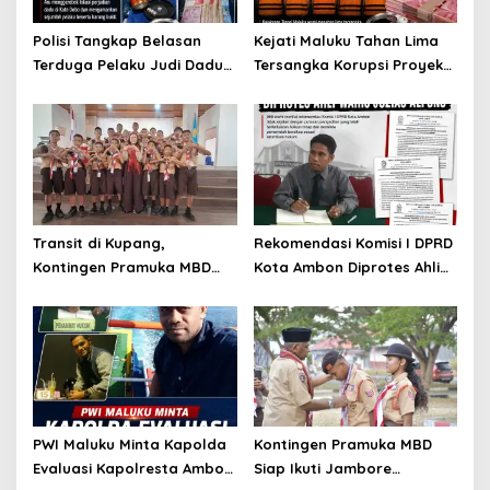
Polisi Tangkap Belasan
Kejati Maluku Tahan Lima
Terduga Pelaku Judi Dadu
Tersangka Korupsi Proyek
di Dobo, Muncul Dugaan
Air Bersih Haruku Rp12,4
Setoran Rp5 Juta dan
Miliar
Selisih Barang Bukti
Transit di Kupang,
Rekomendasi Komisi I DPRD
Kontingen Pramuka MBD
Kota Ambon Diprotes Ahli
Menuju Jamnas XII 2026
Waris Jozias Alfons,
Disambut Hangat Wakil
Barbara Alfons: Itu Palsu?
Wali Kota
PWI Maluku Minta Kapolda
Kontingen Pramuka MBD
Evaluasi Kapolresta Ambon
Siap Ikuti Jambore