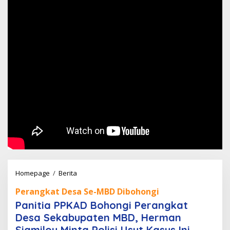
Panitia
Homepage
/
Berita
PPKAD
Perangkat Desa Se-MBD Dibohongi
Bohongi
Panitia PPKAD Bohongi Perangkat
Perangkat
Desa Sekabupaten MBD, Herman
Desa
Siamiloy Minta Polisi Usut Kasus Ini
Sekabupaten