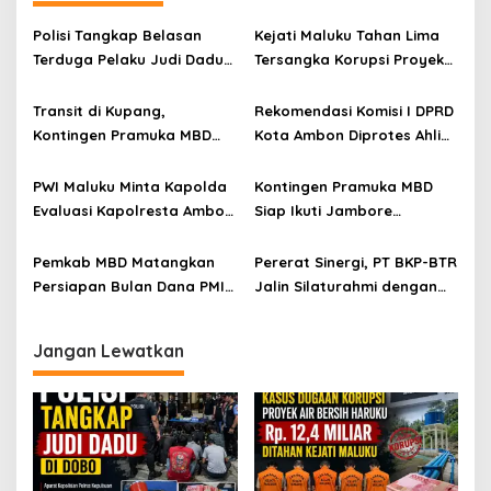
Polisi Tangkap Belasan
Kejati Maluku Tahan Lima
Terduga Pelaku Judi Dadu
Tersangka Korupsi Proyek
di Dobo, Muncul Dugaan
Air Bersih Haruku Rp12,4
Setoran Rp5 Juta dan
Miliar
Transit di Kupang,
Rekomendasi Komisi I DPRD
Selisih Barang Bukti
Kontingen Pramuka MBD
Kota Ambon Diprotes Ahli
Menuju Jamnas XII 2026
Waris Jozias Alfons,
Disambut Hangat Wakil
Barbara Alfons: Itu Palsu?
PWI Maluku Minta Kapolda
Kontingen Pramuka MBD
Wali Kota
Evaluasi Kapolresta Ambon
Siap Ikuti Jambore
Atas Kriminaliasi Lutfi
Nasional XII 2026, Bawa 36
Heluth, Said Sotta: Bila
Peserta dari Lima
Pemkab MBD Matangkan
Pererat Sinergi, PT BKP-BTR
Perlu Copot Kasatreskrim
Kecamatan
Persiapan Bulan Dana PMI
Jalin Silaturahmi dengan
Polresta Ambon
2026, Targetkan
Koramil Ilwaki
Penggalangan Dana Lebih
Jangan Lewatkan
Luas