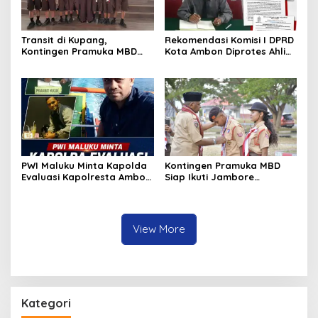
Transit di Kupang,
Rekomendasi Komisi I DPRD
Kontingen Pramuka MBD
Kota Ambon Diprotes Ahli
Menuju Jamnas XII 2026
Waris Jozias Alfons,
Disambut Hangat Wakil
Barbara Alfons: Itu Palsu?
Wali Kota
PWI Maluku Minta Kapolda
Kontingen Pramuka MBD
Evaluasi Kapolresta Ambon
Siap Ikuti Jambore
Atas Kriminaliasi Lutfi
Nasional XII 2026, Bawa 36
Heluth, Said Sotta: Bila
Peserta dari Lima
Perlu Copot Kasatreskrim
Kecamatan
Polresta Ambon
View More
Kategori