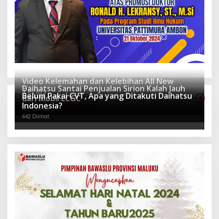
Video Kelemahan dan Kelebihan All New
Daihatsu Santai Penjualan Sirion Kalah Jauh
Terios
Belum Pakai CVT, Apa yang Ditakuti Daihatsu
Otomotif Terpopuler
dari Mobil LCGC
941 Dilihat
Indonesia?
677 Dilihat
642 Dilihat