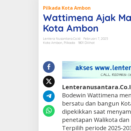
Ajak
Pilkada Kota Ambon
Masyarakat
Wattimena Ajak Ma
Bersatu
Bangun
Kota Ambon
Kota
Ambon
Lentera Nusantara.Co.Id
Februari 7, 2025
Kota Ambon
,
Pilkada
1801 Dilihat
Lenteranusantara.Co.
Bodewin Wattimena men
bersatu dan bangun Kot
dipekikkan saat menyamp
penetapan Walikota dan
Terpilih periode 2025-20