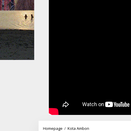
Wattimena
Homepage
/
Kota Ambon