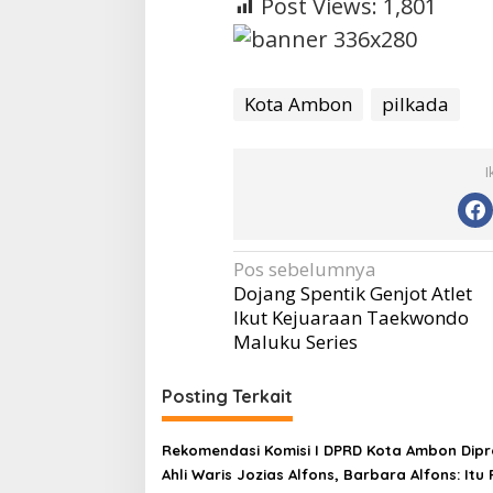
Post Views:
1,801
Kota Ambon
pilkada
I
Navigasi
Pos sebelumnya
Dojang Spentik Genjot Atlet
pos
Ikut Kejuaraan Taekwondo
Maluku Series
Posting Terkait
Rekomendasi Komisi I DPRD Kota Ambon Dipr
Ahli Waris Jozias Alfons, Barbara Alfons: Itu 