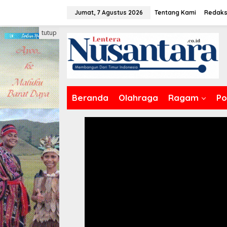
Lewati
Jumat, 7 Agustus 2026
Tentang Kami
Redaks
ke
konten
tutup
Beranda
Olahraga
Ragam
Pol