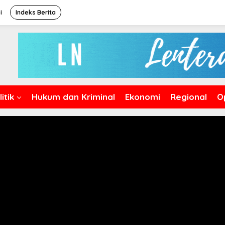
i
Indeks Berita
itik
Hukum dan Kriminal
Ekonomi
Regional
O