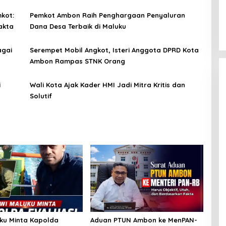
Bila Perlu Copot Kasatreskrim Polresta Ambon
kot:
Pemkot Ambon Raih Penghargaan Penyaluran
akta
Dana Desa Terbaik di Maluku
agai
Serempet Mobil Angkot, Isteri Anggota DPRD Kota
Ambon Rampas STNK Orang
i
Wali Kota Ajak Kader HMI Jadi Mitra Kritis dan
Solutif
ku Minta Kapolda
Aduan PTUN Ambon ke MenPAN-