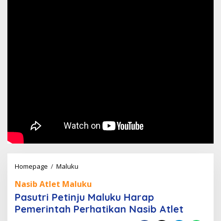
Pasutri
Homepage
/
Maluku
Petinju
Nasib Atlet Maluku
Maluku
Pasutri Petinju Maluku Harap
Harap
Pemerintah Perhatikan Nasib Atlet
Pemerintah
Perhatikan