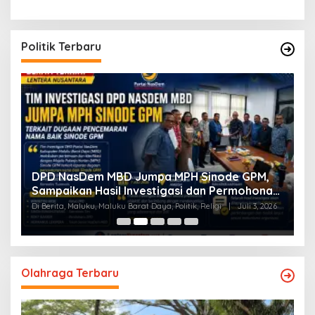
Politik Terbaru
a
DPD NasDem MBD Jumpa MPH Sinode GPM,
T
Sampaikan Hasil Investigasi dan Permohonan
L
Maaf
Di Berita, Maluku, Maluku Barat Daya, Politik, Religi
|
Juli 3, 2026
Di
Olahraga Terbaru