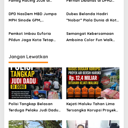
Family Racing 2026 di
Pernah Dibahas di DPRD
Passo
Maluku, KONI Disorot
DPD NasDem MBD Jumpa
Dubes Belanda Hadiri
MPH Sinode GPM,
”Nobar” Piala Dunia di Kota
Sampaikan Hasil Investigasi
Ambon
dan Permohonan Maaf
Pemkot Imbau Euforia
Semangat Kebersamaan
Pildun Jaga Kota Tetap
Amboina Color Fun Walk
Damai
Kontribusi Pembangunan
Kota
Jangan Lewatkan
Polisi Tangkap Belasan
Kejati Maluku Tahan Lima
Terduga Pelaku Judi Dadu
Tersangka Korupsi Proyek
di Dobo, Muncul Dugaan
Air Bersih Haruku Rp12,4
Setoran Rp5 Juta dan
Miliar