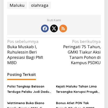
Maluku
olahraga
Ikuti Kami
Navigasi
Pos sebelumnya
Pos berikutnya
Buka Muskab I,
Peringati 75 Tahun,
pos
Ruhulessin Beri
GMKI Tiakur Aksi
Apresiasi Bagi PMI
Tanam Pohon di
MBD
Kampus PSDKU
Posting Terkait
Polisi Tangkap Belasan
Kejati Maluku Tahan Lima
Terduga Pelaku Judi Dadu
Tersangka Korupsi Proyek
di Dobo, Muncul Dugaan
Air Bersih Haruku Rp12,4
Setoran Rp5 Juta dan
Miliar
Wattimena Buka Ekano
Bonus Atlet PON Tak
Selisih Barang Bukti