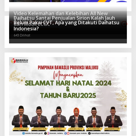
Video Kelemahan dan Kelebihan All New
Daihatsu Santai Penjualan Sirion Kalah Jauh
Terios
Belum Pakai CVT, Apa yang Ditakuti Daihatsu
Otomotif Terpopuler
dari Mobil LCGC
942 Dilihat
Indonesia?
678 Dilihat
643 Dilihat