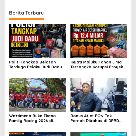
Berita Terbaru
Polisi Tangkap Belasan
Kejati Maluku Tahan Lima
Terduga Pelaku Judi Dadu
Tersangka Korupsi Proyek
di Dobo, Muncul Dugaan
Air Bersih Haruku Rp12,4
Setoran Rp5 Juta dan
Miliar
Selisih Barang Bukti
Wattimena Buka Ekano
Bonus Atlet PON Tak
Family Racing 2026 di
Pernah Dibahas di DPRD
Passo
Maluku, KONI Disorot