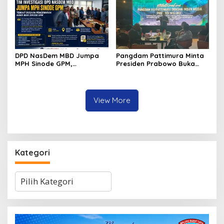
DPD NasDem MBD Jumpa
Pangdam Pattimura Minta
MPH Sinode GPM,
Presiden Prabowo Buka
Sampaikan Hasil Investigasi
Ground Breaking Blok
dan Permohonan Maaf
Masela dan Bentuk Satgas
Penertiban Laut Aru
View More
Kategori
Kategori