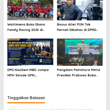
Selisih Barang Bukti
Wattimena Buka Ekano
Bonus Atlet PON Tak
Family Racing 2026 di
Pernah Dibahas di DPRD
Passo
Maluku, KONI Disorot
DPD NasDem MBD Jumpa
Pangdam Pattimura Minta
MPH Sinode GPM,
Presiden Prabowo Buka
Sampaikan Hasil Investigasi
Ground Breaking Blok
dan Permohonan Maaf
Masela dan Bentuk Satgas
Penertiban Laut Aru
Tinggalkan Balasan
Alamat email Anda tidak akan dipublikasikan.
Ruas yang wajib