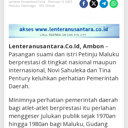
Lentera Nusantara.Co.Id
Februari 9, 2025
Nasib
Maluku
,
Olahraga
1412 Dilihat
Atlet
Lenteranusantara.Co.Id, Ambon
–
Pasangan suami dan istri Petinju Maluku
berprestasi di tingkat nasional maupun
internasional, Novi Sahuleka dan Tina
Pentury keluhkan perhatian Pemerintah
Daerah.
Minimnya perhatian pemerintah daerah
bagi atlet-atlet berprestasi itu perlahan
menggeser julukan publik sejak 1970an
hingga 1980an bagi Maluku, Gudang