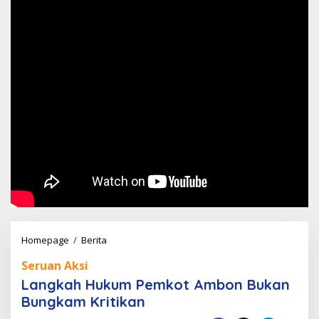
Langkah
Homepage
/
Berita
Hukum
Seruan Aksi
Pemkot
Langkah Hukum Pemkot Ambon Bukan
Ambon
Bungkam Kritikan
Bukan
Bungkam