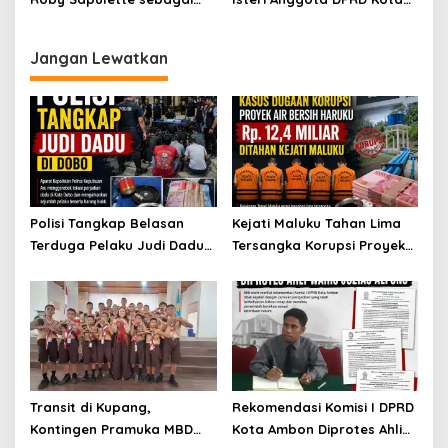
Sekda
Ambon Rampas STNK
Orang
Jangan Lewatkan
Polisi Tangkap Belasan
Kejati Maluku Tahan Lima
Terduga Pelaku Judi Dadu
Tersangka Korupsi Proyek
di Dobo, Muncul Dugaan
Air Bersih Haruku Rp12,4
Setoran Rp5 Juta dan
Miliar
Selisih Barang Bukti
Transit di Kupang,
Rekomendasi Komisi I DPRD
Kontingen Pramuka MBD
Kota Ambon Diprotes Ahli