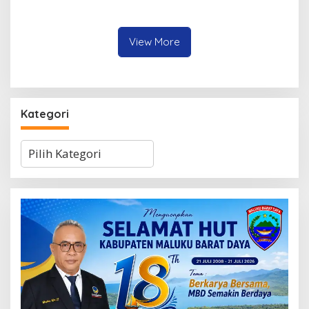
Atas Kriminaliasi Lutfi
Nasional XII 2026, Bawa 36
Heluth, Said Sotta: Bila
Peserta dari Lima
Perlu Copot Kasatreskrim
Kecamatan
Polresta Ambon
View More
Kategori
Kategori