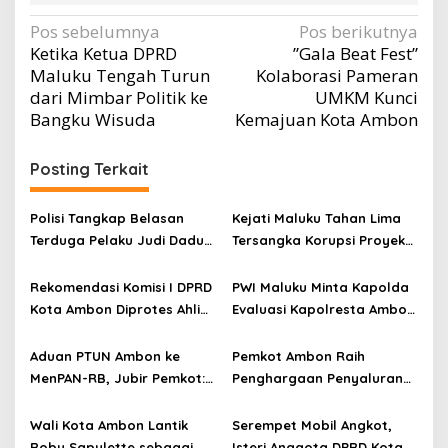
Navigasi
Pos sebelumnya
Pos berikutnya
Ketika Ketua DPRD
”Gala Beat Fest”
pos
Maluku Tengah Turun
Kolaborasi Pameran
dari Mimbar Politik ke
UMKM Kunci
Bangku Wisuda
Kemajuan Kota Ambon
Posting Terkait
Polisi Tangkap Belasan
Kejati Maluku Tahan Lima
Terduga Pelaku Judi Dadu
Tersangka Korupsi Proyek
di Dobo, Muncul Dugaan
Air Bersih Haruku Rp12,4
Setoran Rp5 Juta dan
Miliar
Rekomendasi Komisi I DPRD
PWI Maluku Minta Kapolda
Selisih Barang Bukti
Kota Ambon Diprotes Ahli
Evaluasi Kapolresta Ambon
Waris Jozias Alfons,
Atas Kriminaliasi Lutfi
Barbara Alfons: Itu Palsu?
Heluth, Said Sotta: Bila
Aduan PTUN Ambon ke
Pemkot Ambon Raih
Perlu Copot Kasatreskrim
MenPAN-RB, Jubir Pemkot:
Penghargaan Penyaluran
Polresta Ambon
Informasi Harus Objektif
Dana Desa Terbaik di
dan Berdasarkan Fakta
Maluku
Wali Kota Ambon Lantik
Serempet Mobil Angkot,
Roby Sapulette sebagai
Isteri Anggota DPRD Kota