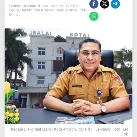
Kritikan
Lentera Nusantara.Co.Id
Januari 30, 2026
Berita
,
Hukum Dan Kriminal
,
Kota Ambon
2143
Dilihat
Kepala Diskominfosandi Kota Ambon, Ronald H. Lekransy. Foto : LN
Dok