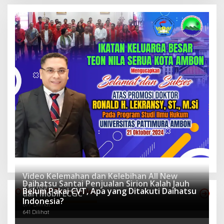
Video Kelemahan dan Kelebihan All New
Daihatsu Santai Penjualan Sirion Kalah Jauh
Terios
Belum Pakai CVT, Apa yang Ditakuti Daihatsu
Otomotif Terpopuler
dari Mobil LCGC
940 Dilihat
Indonesia?
677 Dilihat
641 Dilihat