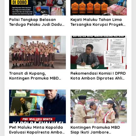
Polisi Tangkap Belasan
Kejati Maluku Tahan Lima
Terduga Pelaku Judi Dadu
Tersangka Korupsi Proyek
di Dobo, Muncul Dugaan
Air Bersih Haruku Rp12,4
Setoran Rp5 Juta dan
Miliar
Selisih Barang Bukti
Transit di Kupang,
Rekomendasi Komisi I DPRD
Kontingen Pramuka MBD
Kota Ambon Diprotes Ahli
Menuju Jamnas XII 2026
Waris Jozias Alfons,
Disambut Hangat Wakil
Barbara Alfons: Itu Palsu?
Wali Kota
PWI Maluku Minta Kapolda
Kontingen Pramuka MBD
Evaluasi Kapolresta Ambon
Siap Ikuti Jambore