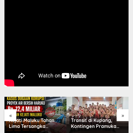
«
»
Kejati Maluku Tahan
Transit di Kupang,
Lima Tersangka
Kontingen Pramuka
Korupsi Proyek Air
MBD Menuju Jamnas