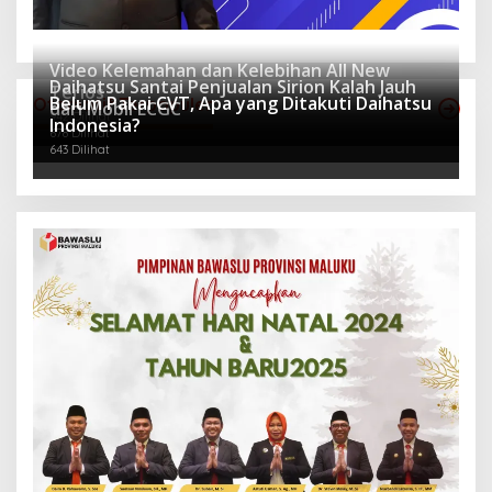
Video Kelemahan dan Kelebihan All New
Daihatsu Santai Penjualan Sirion Kalah Jauh
Terios
Belum Pakai CVT, Apa yang Ditakuti Daihatsu
Otomotif Terpopuler
dari Mobil LCGC
942 Dilihat
Indonesia?
678 Dilihat
643 Dilihat