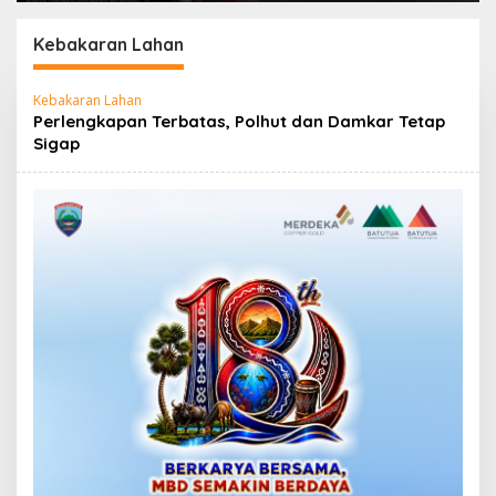
Bersih Haruku Rp12,4
XII 2026 Disambut
Miliar
Hangat Wakil Wali
Kebakaran Lahan
Kota
Kebakaran Lahan
Perlengkapan Terbatas, Polhut dan Damkar Tetap
Sigap