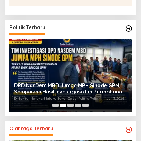
Politik Terbaru
a
DPD NasDem MBD Jumpa MPH Sinode GPM,
T
Sampaikan Hasil Investigasi dan Permohonan
L
Maaf
Di Berita, Maluku, Maluku Barat Daya, Politik, Religi
|
Juli 3, 2026
Di
Olahraga Terbaru