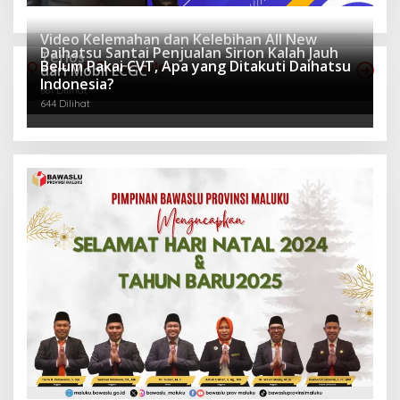
Video Kelemahan dan Kelebihan All New
Daihatsu Santai Penjualan Sirion Kalah Jauh
Terios
Belum Pakai CVT, Apa yang Ditakuti Daihatsu
Otomotif Terpopuler
dari Mobil LCGC
943 Dilihat
Indonesia?
681 Dilihat
644 Dilihat