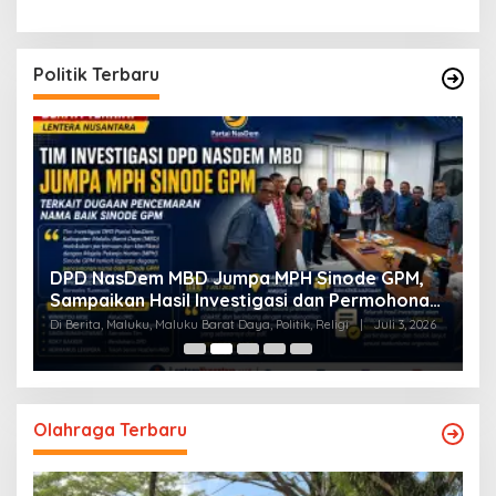
Politik Terbaru
a
DPD NasDem MBD Jumpa MPH Sinode GPM,
T
Sampaikan Hasil Investigasi dan Permohonan
L
Maaf
Di Berita, Maluku, Maluku Barat Daya, Politik, Religi
|
Juli 3, 2026
Di
Olahraga Terbaru