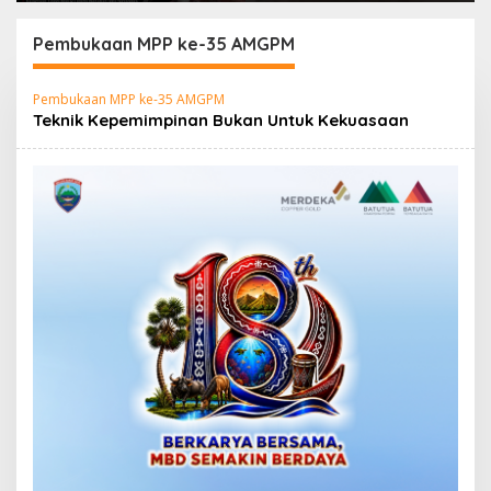
Bersih Haruku Rp12,4
XII 2026 Disambut
Miliar
Hangat Wakil Wali
Pembukaan MPP ke-35 AMGPM
Kota
Pembukaan MPP ke-35 AMGPM
Teknik Kepemimpinan Bukan Untuk Kekuasaan