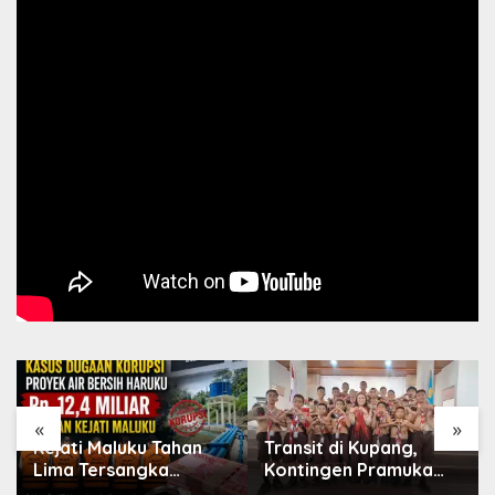
«
»
Kejati Maluku Tahan
Transit di Kupang,
Lima Tersangka
Kontingen Pramuka
Korupsi Proyek Air
MBD Menuju Jamnas