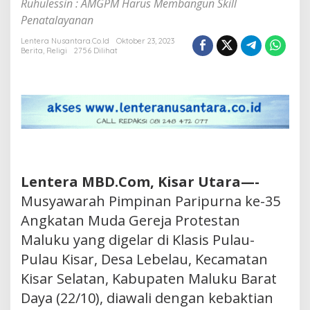
Ruhulessin : AMGPM Harus Membangun Skill
Penatalayanan
Lentera Nusantara.Co.Id
Oktober 23, 2023
Berita
,
Religi
2756 Dilihat
Lentera MBD.Com, Kisar Utara—-
Musyawarah Pimpinan Paripurna ke-35
Angkatan Muda Gereja Protestan
Maluku yang digelar di Klasis Pulau-
Pulau Kisar, Desa Lebelau, Kecamatan
Kisar Selatan, Kabupaten Maluku Barat
Daya (22/10), diawali dengan kebaktian