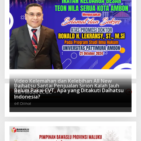
Video Kelemahan dan Kelebihan All New
Daihatsu Santai Penjualan Sirion Kalah Jauh
Terios
Belum Pakai CVT, Apa yang Ditakuti Daihatsu
Otomotif Terpopuler
dari Mobil LCGC
940 Dilihat
Indonesia?
677 Dilihat
641 Dilihat