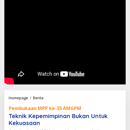
Teknik
Homepage
/
Berita
Kepemimpinan
Pembukaan MPP ke-35 AMGPM
Bukan
Teknik Kepemimpinan Bukan Untuk
Untuk
Kekuasaan
Kekuasaan