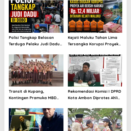
Polisi Tangkap Belasan
Kejati Maluku Tahan Lima
Terduga Pelaku Judi Dadu
Tersangka Korupsi Proyek
di Dobo, Muncul Dugaan
Air Bersih Haruku Rp12,4
Setoran Rp5 Juta dan
Miliar
Selisih Barang Bukti
Transit di Kupang,
Rekomendasi Komisi I DPRD
Kontingen Pramuka MBD
Kota Ambon Diprotes Ahli
Menuju Jamnas XII 2026
Waris Jozias Alfons,
Disambut Hangat Wakil
Barbara Alfons: Itu Palsu?
Wali Kota