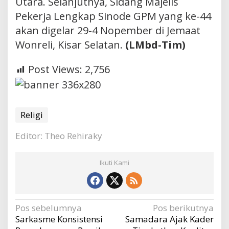
Utara. Selanjutnya, Sidang Majelis
Pekerja Lengkap Sinode GPM yang ke-44
akan digelar 29-4 Nopember di Jemaat
Wonreli, Kisar Selatan.
(LMbd-Tim)
Post Views:
2,756
Religi
Editor: Theo Rehiraky
Ikuti Kami
Navigasi
Pos sebelumnya
Pos berikutnya
Sarkasme Konsistensi
Samadara Ajak Kader
pos