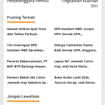
Penyelenggara Pemilu
Tingkatkan Kualitas
Diri
Posting Terkait
Wawali Ambon Ajak ToGa
DPD NasDem MBD Jumpa
dan ToMas Perkuat
MPH Sinode GPM,
Persaudaraan dan Cegah
Sampaikan Hasil Investigasi
Konflik
dan Permohonan Maaf
Tim Investigasi DPD
Diduga Cemarkan Nama
NasDem MBD Serahkan
Baik Sinode GPM, Anggota
Laporan ke DPW NasDem
DPRD MBD Dilaporkan ke BK
Maluku
dan DPW Nasdem
Pererat Kebersamaan, PT.
Lepas 461 Jemaah Calon
BKP-BTR Berbagi Hewan
Haji, Wali Kota Minta
Kurban ke Warga Wetar,
Jemaah Doakan Ambon
Tiakur dan Ambon
Pemkot Bekali 426 Calon
Buka Audisi Laski 2026,
Jamaah Haji Sebelum ke
Toisuta Harap Jadi Sarana
Mekah
Dakwah dan Lestarikan
Budaya Lokal
Jangan Lewatkan