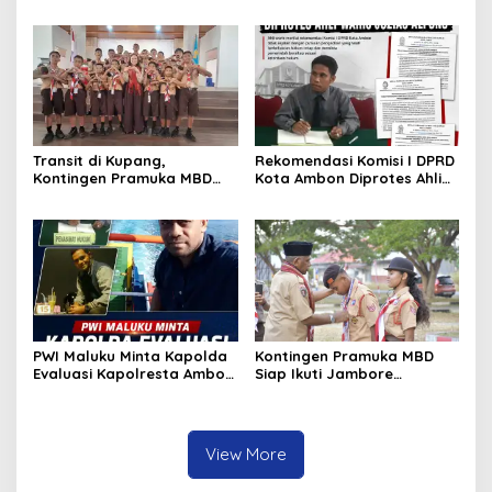
di Dobo, Muncul Dugaan
Air Bersih Haruku Rp12,4
Setoran Rp5 Juta dan
Miliar
Selisih Barang Bukti
Transit di Kupang,
Rekomendasi Komisi I DPRD
Kontingen Pramuka MBD
Kota Ambon Diprotes Ahli
Menuju Jamnas XII 2026
Waris Jozias Alfons,
Disambut Hangat Wakil
Barbara Alfons: Itu Palsu?
Wali Kota
PWI Maluku Minta Kapolda
Kontingen Pramuka MBD
Evaluasi Kapolresta Ambon
Siap Ikuti Jambore
Atas Kriminaliasi Lutfi
Nasional XII 2026, Bawa 36
Heluth, Said Sotta: Bila
Peserta dari Lima
Perlu Copot Kasatreskrim
Kecamatan
Polresta Ambon
View More