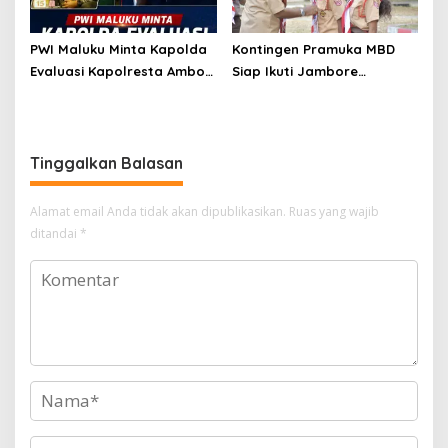
PWI Maluku Minta Kapolda
Kontingen Pramuka MBD
Evaluasi Kapolresta Ambon
Siap Ikuti Jambore
Atas Kriminaliasi Lutfi
Nasional XII 2026, Bawa 36
Heluth, Said Sotta: Bila
Peserta dari Lima
Perlu Copot Kasatreskrim
Kecamatan
Polresta Ambon
Tinggalkan Balasan
Alamat email Anda tidak akan dipublikasikan.
Ruas yang wajib
ditandai
*