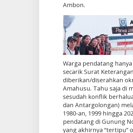
Ambon.
Warga pendatang hanya
secarik Surat Keteranga
diberikan/diserahkan o
Amahusu. Tahu saja di m
sesudah konflik berhalu
dan Antargolongan) mel
1980-an, 1999 hingga 20
pendatang di Gunung No
yang akhirnya “tertipu”