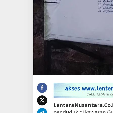
LenteraNusantara.Co
penduduk di kawasan G