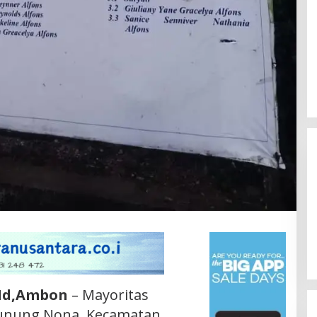
.Id,Ambon
– Mayoritas
unung Nona, Kecamatan