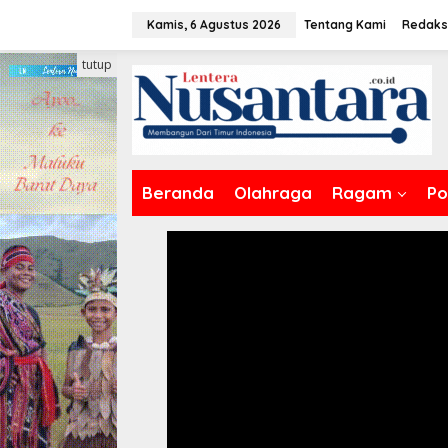
Lewati
Kamis, 6 Agustus 2026
Tentang Kami
Redaks
ke
konten
tutup
Beranda
Olahraga
Ragam
Pol