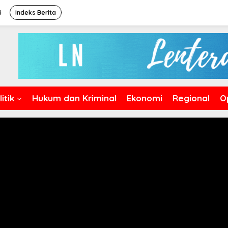
i
Indeks Berita
itik
Hukum dan Kriminal
Ekonomi
Regional
O