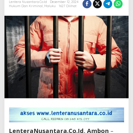
Lentera Nusantara.Co.Id
Desember 12, 2024
di
Hukum Dan Kriminal
,
Maluku
1627 Dilihat
Maluku
Masuk
Tahap
II
LenteraNusantara.Co.Id, Ambon
–