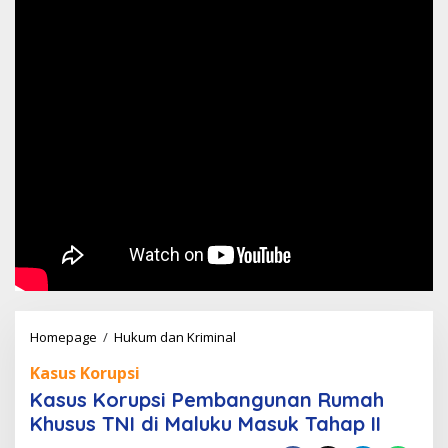
Kasus
Homepage
/
Hukum dan Kriminal
Korupsi
Kasus Korupsi
Pembangunan
Kasus Korupsi Pembangunan Rumah
Rumah
Khusus TNI di Maluku Masuk Tahap II
Khusus
TNI