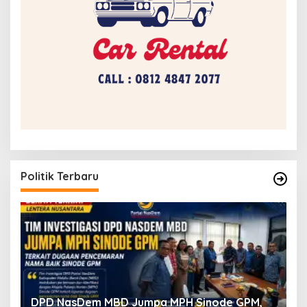
Politik Terbaru
a
DPD NasDem MBD Jumpa MPH Sinode GPM,
T