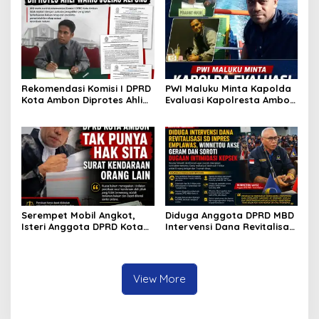
Selisih Barang Bukti
Rekomendasi Komisi I DPRD
PWI Maluku Minta Kapolda
Kota Ambon Diprotes Ahli
Evaluasi Kapolresta Ambon
Waris Jozias Alfons,
Atas Kriminaliasi Lutfi
Barbara Alfons: Itu Palsu?
Heluth, Said Sotta: Bila
Perlu Copot Kasatreskrim
Polresta Ambon
Serempet Mobil Angkot,
Diduga Anggota DPRD MBD
Isteri Anggota DPRD Kota
Intervensi Dana Revitalisasi
Ambon Rampas STNK
SD Inpres Emplawas,
Orang
Winnetou Akse Soroti
Dugaan Intimidasi
terhadap Kepsek
View More