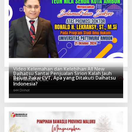
Video Kelemahan dan Kelebihan All New
Daihatsu Santai Penjualan Sirion Kalah Jauh
Terios
Belum Pakai CVT, Apa yang Ditakuti Daihatsu
Otomotif Terpopuler
dari Mobil LCGC
943 Dilihat
Indonesia?
679 Dilihat
644 Dilihat