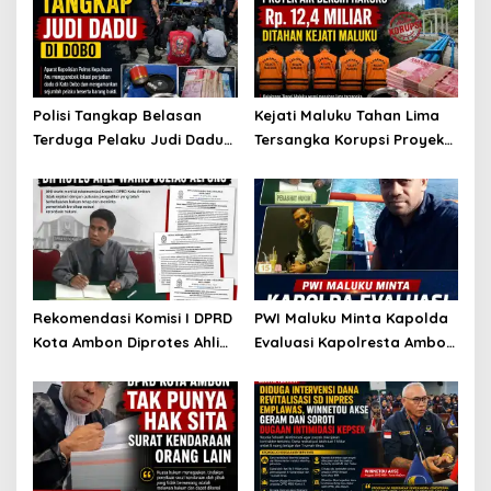
Polisi Tangkap Belasan
Kejati Maluku Tahan Lima
Terduga Pelaku Judi Dadu
Tersangka Korupsi Proyek
di Dobo, Muncul Dugaan
Air Bersih Haruku Rp12,4
Setoran Rp5 Juta dan
Miliar
Selisih Barang Bukti
Rekomendasi Komisi I DPRD
PWI Maluku Minta Kapolda
Kota Ambon Diprotes Ahli
Evaluasi Kapolresta Ambon
Waris Jozias Alfons,
Atas Kriminaliasi Lutfi
Barbara Alfons: Itu Palsu?
Heluth, Said Sotta: Bila
Perlu Copot Kasatreskrim
Polresta Ambon