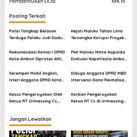
Pembentukan DOB
MK RI
Posting Terkait
Polisi Tangkap Belasan
Kejati Maluku Tahan Lima
Terduga Pelaku Judi Dadu
Tersangka Korupsi Proyek
di Dobo, Muncul Dugaan
Air Bersih Haruku Rp12,4
Setoran Rp5 Juta dan
Miliar
Rekomendasi Komisi I DPRD
PWI Maluku Minta Kapolda
Selisih Barang Bukti
Kota Ambon Diprotes Ahli
Evaluasi Kapolresta Ambon
Waris Jozias Alfons,
Atas Kriminaliasi Lutfi
Barbara Alfons: Itu Palsu?
Heluth, Said Sotta: Bila
Serempet Mobil Angkot,
Diduga Anggota DPRD MBD
Perlu Copot Kasatreskrim
Isteri Anggota DPRD Kota
Intervensi Dana Revitalisasi
Polresta Ambon
Ambon Rampas STNK
SD Inpres Emplawas,
Orang
Winnetou Akse Soroti
Kasus Pengeroyokan Oleh
Korban Pengeroyokan
Dugaan Intimidasi
Ketua RT Urimessing Cs,
Ketua RT Cs di Urimessing
terhadap Kepsek
Diduga Penyidik Sebar Isu
Tolak Damai, Kuasa Hukum
Uang Damai
Minta Polsek Sirimau
Jangan Lewatkan
Profesional