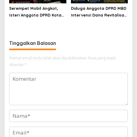
Serempet Mobil Angkot,
Diduga Anggota DPRD MBD
Isteri Anggota DPRD Kota
Intervensi Dana Revitalisasi
Ambon Rampas STNK
SD Inpres Emplawas,
Orang
Winnetou Akse Soroti
Dugaan Intimidasi
terhadap Kepsek
Tinggalkan Balasan
Alamat email Anda tidak akan dipublikasikan.
Ruas yang wajib
ditandai
*