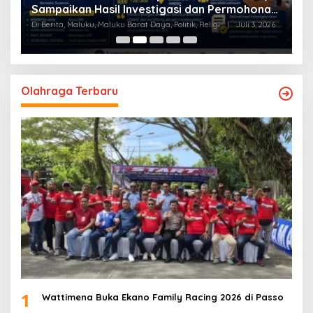
Sampaikan Hasil Investigasi dan Permohonan
L
Maaf
Di Berita, Maluku, Maluku Barat Daya, Politik, Religi
|
Juli 3, 2026
Di
Olahraga Terbaru
1
Wattimena Buka Ekano Family Racing 2026 di Passo