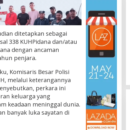
udian ditetapkan sebagai
asal 338 KUHPidana dan/atau
idana dengan ancaman
hun penjara.
u, Komisaris Besar Polisi
M.H, melalui keterangannya
enyebutkan, perkara ini
oran keluarga yang
m keadaan meninggal dunia.
n banyak luka sayatan di