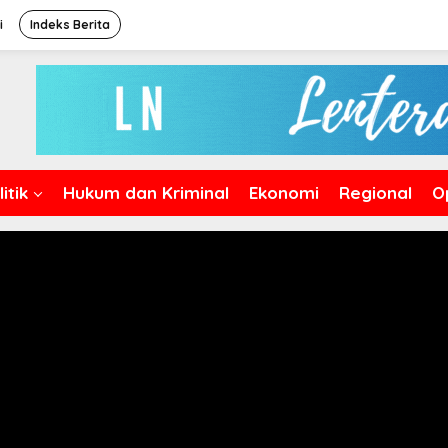
i
Indeks Berita
itik
Hukum dan Kriminal
Ekonomi
Regional
O