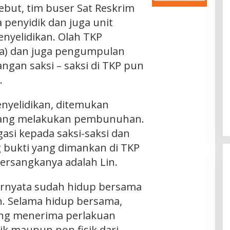
ebut, tim buser Sat Reskrim
 penyidik dan juga unit
enyelidikan. Olah TKP
ra) dan juga pengumpulan
angan saksi – saksi di TKP pun
.
enyelidikan, ditemukan
 yang melakukan pembunuhan.
gasi kepada saksi-saksi dan
 bukti yang dimankan di TKP
Tersangkanya adalah Lin.
ernyata sudah hidup bersama
n. Selama hidup bersama,
ng menerima perlakuan
sik maupun non fisik dari