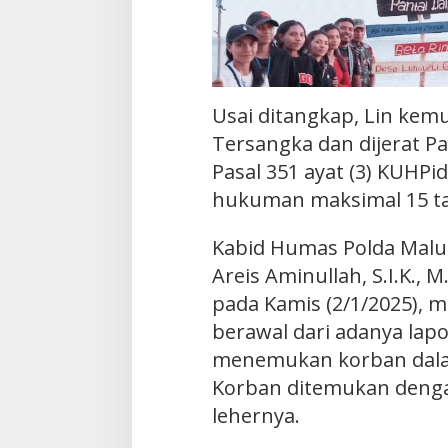
Usai ditangkap, Lin kem
Tersangka dan dijerat P
Pasal 351 ayat (3) KUHP
hukuman maksimal 15 ta
Kabid Humas Polda Maluk
Areis Aminullah, S.I.K., 
pada Kamis (2/1/2025), m
berawal dari adanya lap
menemukan korban dala
Korban ditemukan denga
lehernya.