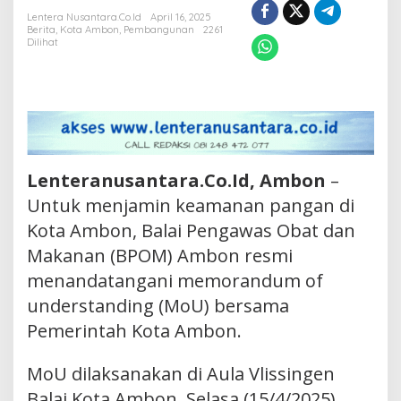
Keamanan
Lentera Nusantara.Co.Id
April 16, 2025
Berita
,
Kota Ambon
,
Pembangunan
2261
Pangan
Dilihat
Lenteranusantara.Co.Id, Ambon
–
Untuk menjamin keamanan pangan di
Kota Ambon, Balai Pengawas Obat dan
Makanan (BPOM) Ambon resmi
menandatangani memorandum of
understanding (MoU) bersama
Pemerintah Kota Ambon.
MoU dilaksanakan di Aula Vlissingen
Balai Kota Ambon, Selasa (15/4/2025).