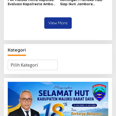
Evaluasi Kapolresta Ambon
Siap Ikuti Jambore
Atas Kriminaliasi Lutfi
Nasional XII 2026, Bawa 36
Heluth, Said Sotta: Bila
Peserta dari Lima
Perlu Copot Kasatreskrim
Kecamatan
Polresta Ambon
View More
Kategori
Kategori