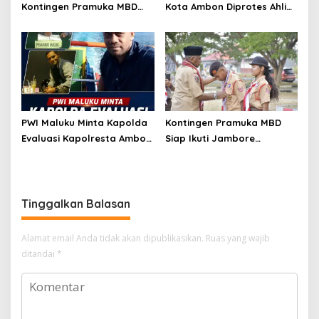
Kontingen Pramuka MBD
Kota Ambon Diprotes Ahli
Menuju Jamnas XII 2026
Waris Jozias Alfons,
Disambut Hangat Wakil
Barbara Alfons: Itu Palsu?
Wali Kota
PWI Maluku Minta Kapolda
Kontingen Pramuka MBD
Evaluasi Kapolresta Ambon
Siap Ikuti Jambore
Atas Kriminaliasi Lutfi
Nasional XII 2026, Bawa 36
Heluth, Said Sotta: Bila
Peserta dari Lima
Perlu Copot Kasatreskrim
Kecamatan
Polresta Ambon
Tinggalkan Balasan
Alamat email Anda tidak akan dipublikasikan.
Ruas yang wajib
ditandai
*