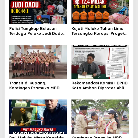
Polisi Tangkap Belasan
Kejati Maluku Tahan Lima
Terduga Pelaku Judi Dadu
Tersangka Korupsi Proyek
di Dobo, Muncul Dugaan
Air Bersih Haruku Rp12,4
Setoran Rp5 Juta dan
Miliar
Selisih Barang Bukti
Transit di Kupang,
Rekomendasi Komisi I DPRD
Kontingen Pramuka MBD
Kota Ambon Diprotes Ahli
Menuju Jamnas XII 2026
Waris Jozias Alfons,
Disambut Hangat Wakil
Barbara Alfons: Itu Palsu?
Wali Kota
PWI Maluku Minta Kapolda
Kontingen Pramuka MBD