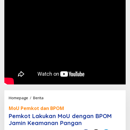
Pemkot
Homepage
/
Berita
Lakukan
MoU Pemkot dan BPOM
MoU
Pemkot Lakukan MoU dengan BPOM
dengan
Jamin Keamanan Pangan
BPOM
Jamin