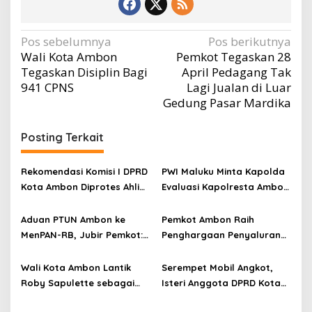
Navigasi
Pos sebelumnya
Pos berikutnya
Wali Kota Ambon
Pemkot Tegaskan 28
pos
Tegaskan Disiplin Bagi
April Pedagang Tak
941 CPNS
Lagi Jualan di Luar
Gedung Pasar Mardika
Posting Terkait
Rekomendasi Komisi I DPRD
PWI Maluku Minta Kapolda
Kota Ambon Diprotes Ahli
Evaluasi Kapolresta Ambon
Waris Jozias Alfons,
Atas Kriminaliasi Lutfi
Barbara Alfons: Itu Palsu?
Heluth, Said Sotta: Bila
Aduan PTUN Ambon ke
Pemkot Ambon Raih
Perlu Copot Kasatreskrim
MenPAN-RB, Jubir Pemkot:
Penghargaan Penyaluran
Polresta Ambon
Informasi Harus Objektif
Dana Desa Terbaik di
dan Berdasarkan Fakta
Maluku
Wali Kota Ambon Lantik
Serempet Mobil Angkot,
Roby Sapulette sebagai
Isteri Anggota DPRD Kota
Sekda
Ambon Rampas STNK