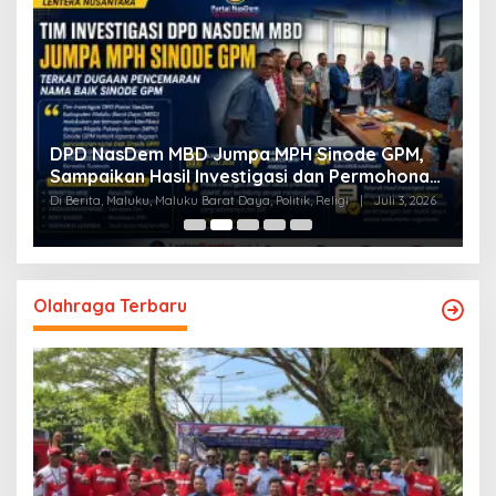
a
DPD NasDem MBD Jumpa MPH Sinode GPM,
T
Sampaikan Hasil Investigasi dan Permohonan
L
Maaf
Di Berita, Maluku, Maluku Barat Daya, Politik, Religi
|
Juli 3, 2026
Di
Olahraga Terbaru