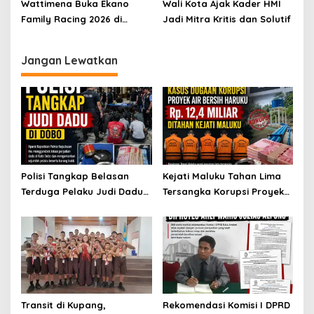
Orang
Wattimena Buka Ekano
Wali Kota Ajak Kader HMI
Family Racing 2026 di
Jadi Mitra Kritis dan Solutif
Passo
Jangan Lewatkan
Polisi Tangkap Belasan
Kejati Maluku Tahan Lima
Terduga Pelaku Judi Dadu
Tersangka Korupsi Proyek
di Dobo, Muncul Dugaan
Air Bersih Haruku Rp12,4
Setoran Rp5 Juta dan
Miliar
Selisih Barang Bukti
Transit di Kupang,
Rekomendasi Komisi I DPRD