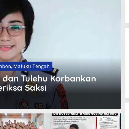
mbon
,
Maluku Tengah
l dan Tulehu Korbankan
eriksa Saksi