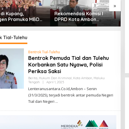
»
 di Kupang,
Rekomendasi Komisi I
P
gen Pramuka MBD
DPRD Kota Ambon
E
 Jamnas XII 2026
Diprotes Ahli Waris Jozias
At
ut Hangat Wakil
Alfons, Barbara Alfons: Itu
H
ota
Palsu?
P
 Tial-Tulehu
P
Bentrok Tial-Tulehu
Bentrok Pemuda Tial dan Tulehu
Korbankan Satu Nyawa, Polisi
Periksa Saksi
Berita
,
Hukum Dan Kriminal
,
Kota Ambon
,
Maluku
Oleh
Tengah
|
April 1, 2025
Lentera
Lenteranusantara.Co.Id,Ambon – Senin
Nusantara.Co.Id
(31/3/2025), terjadi bentrok antar pemuda Negeri
Tial dan Negeri