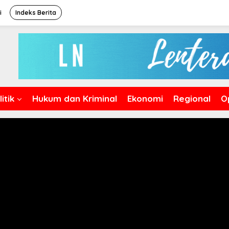
i
Indeks Berita
itik
Hukum dan Kriminal
Ekonomi
Regional
O