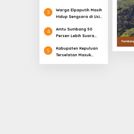
Sedang Sakit dan
Italia
Warga Elpaputih Masih
Penyakitnya Akut
3
Hidup Sengsara di Usia
ke-80 Tahun Indonesia
Amtu Sumbang 50
Merdeka
4
Persen Lebih Suara
PDIP di Dawelor
Kabupaten Kepuluan
Dawera, Tiwery Perkuat
5
Terselatan Masuk
Hanura di Marsela
Daftar Usulan
Pembentukan DOB