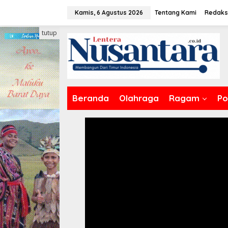
Lewati
Kamis, 6 Agustus 2026
Tentang Kami
Redaks
ke
konten
tutup
Beranda
Olahraga
Ragam
Pol