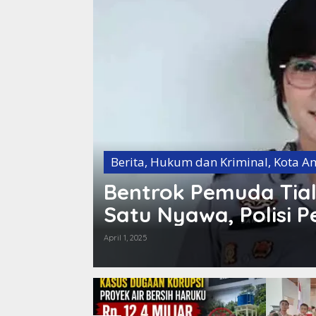
Berita
,
Hukum dan Kriminal
,
Kota A
Bentrok Pemuda Tia
Satu Nyawa, Polisi P
April 1, 2025