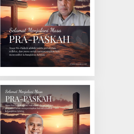
WI Maluku Minta Kapolda
Polisi Tangkap Belasan
valuasi Kapolresta Ambon
Terduga Pelaku Judi Dadu
as Kriminaliasi Lutfi
di Dobo, Muncul Dugaan
eluth, Said Sotta: Bila
Setoran Rp5 Juta dan
erlu Copot Kasatreskrim
Selisih Barang Bukti
olresta Ambon