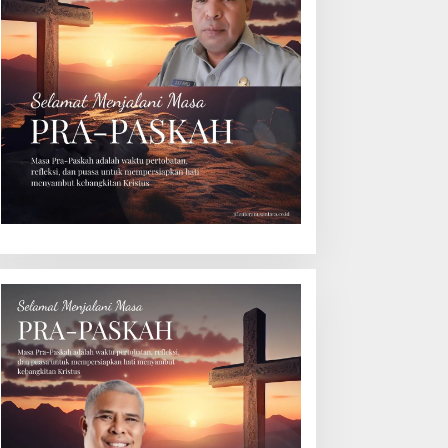
WI Maluku Minta Kapolda
Polisi Tangkap Belasan
valuasi Kapolresta Ambon
Terduga Pelaku Judi Dadu
as Kriminaliasi Lutfi
di Dobo, Muncul Dugaan
eluth, Said Sotta: Bila
Setoran Rp5 Juta dan
erlu Copot Kasatreskrim
Selisih Barang Bukti
olresta Ambon