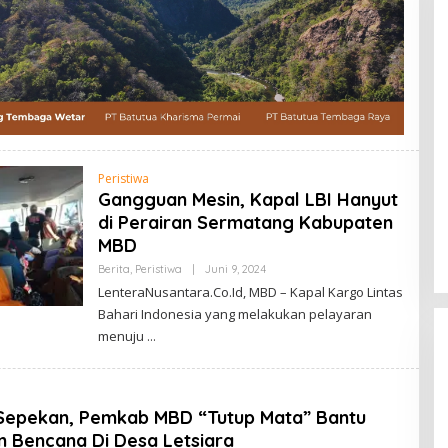
Peristiwa
Gangguan Mesin, Kapal LBI Hanyut
di Perairan Sermatang Kabupaten
MBD
Oleh
Berita
,
Peristiwa
|
Juni 9, 2024
Lentera
LenteraNusantara.Co.Id, MBD – Kapal Kargo Lintas
Nusantara.Co.Id
Bahari Indonesia yang melakukan pelayaran
menuju
 Sepekan, Pemkab MBD “Tutup Mata” Bantu
 Bencana Di Desa Letsiara