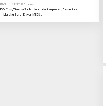
Oleh
istiwa
|
November 9, 2023
Lentera
MBD.Com, Tiakur–Sudah lebih dari sepekan, Pemerintah
Nusantara.Co.Id
n Maluku Barat Daya (MBD)