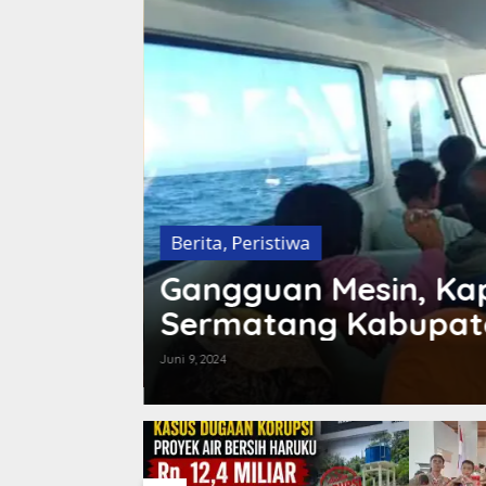
Berita
,
Peristiwa
n
Gangguan Mesin, Kap
KI Bagi
Sermatang Kabupat
Juni 9, 2024