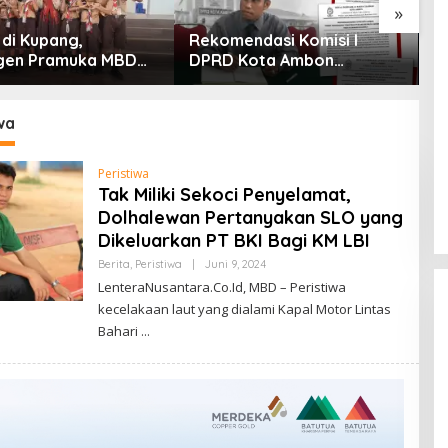
»
 di Kupang,
Rekomendasi Komisi I
P
gen Pramuka MBD
DPRD Kota Ambon
E
 Jamnas XII 2026
Diprotes Ahli Waris Jozias
At
ut Hangat Wakil
Alfons, Barbara Alfons: Itu
H
ota
Palsu?
P
wa
P
Peristiwa
Tak Miliki Sekoci Penyelamat,
Dolhalewan Pertanyakan SLO yang
Dikeluarkan PT BKI Bagi KM LBI
Oleh
Berita
,
Peristiwa
|
Juni 9, 2024
Lentera
LenteraNusantara.Co.Id, MBD – Peristiwa
Nusantara.Co.Id
kecelakaan laut yang dialami Kapal Motor Lintas
Bahari