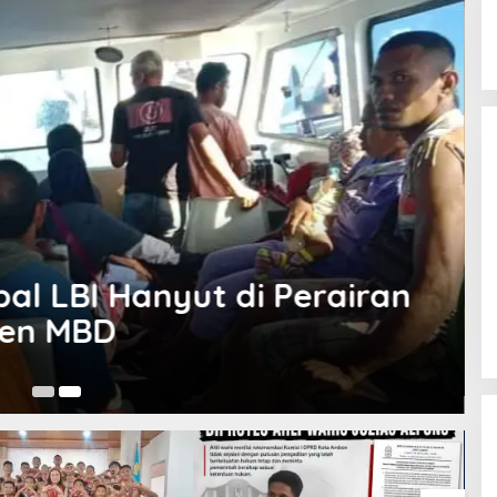
al LBI Hanyut di Perairan
en MBD
Ju