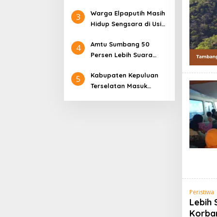
Sedang Sakit dan
Italia
Warga Elpaputih Masih
Penyakitnya Akut
3
Hidup Sengsara di Usia
ke-80 Tahun Indonesia
Amtu Sumbang 50
Merdeka
4
Persen Lebih Suara
PDIP di Dawelor
Kabupaten Kepuluan
Dawera, Tiwery Perkuat
5
Terselatan Masuk
Hanura di Marsela
Daftar Usulan
Pembentukan DOB
Peristiwa
Lebih
Korban