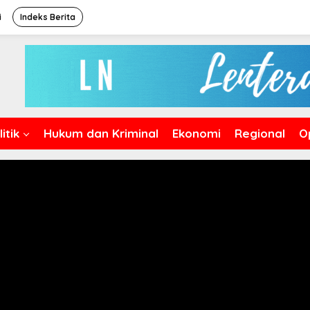
i
Indeks Berita
itik
Hukum dan Kriminal
Ekonomi
Regional
O