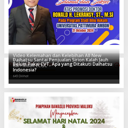
Video Kelemahan dan Kelebihan All New
Daihatsu Santai Penjualan Sirion Kalah Jauh
Terios
Belum Pakai CVT, Apa yang Ditakuti Daihatsu
Otomotif Terpopuler
dari Mobil LCGC
942 Dilihat
Indonesia?
678 Dilihat
643 Dilihat