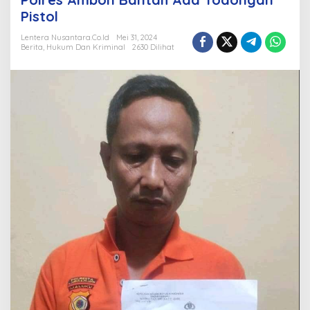
Pistol
Dipenjarakan,
Kasatreskrim
Lentera Nusantara.Co.Id
Mei 31, 2024
Polres
Berita
,
Hukum Dan Kriminal
2630 Dilihat
Ambon
Bantah
Ada
Todongan
Pistol