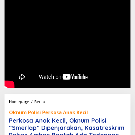
Perkosa
Homepage
/
Berita
Anak
Oknum Polisi Perkosa Anak Kecil
Kecil,
Perkosa Anak Kecil, Oknum Polisi
Oknum
“Smerlap” Dipenjarakan, Kasatreskrim
Polisi
Polres Ambon Bantah Ada Todongan
"Smerlap"