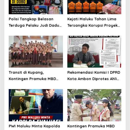
Polisi Tangkap Belasan
Kejati Maluku Tahan Lima
Terduga Pelaku Judi Dadu
Tersangka Korupsi Proyek
di Dobo, Muncul Dugaan
Air Bersih Haruku Rp12,4
Setoran Rp5 Juta dan
Miliar
Selisih Barang Bukti
Transit di Kupang,
Rekomendasi Komisi I DPRD
Kontingen Pramuka MBD
Kota Ambon Diprotes Ahli
Menuju Jamnas XII 2026
Waris Jozias Alfons,
Disambut Hangat Wakil
Barbara Alfons: Itu Palsu?
Wali Kota
PWI Maluku Minta Kapolda
Kontingen Pramuka MBD