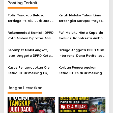
Posting Terkait
Polisi Tangkap Belasan
Kejati Maluku Tahan Lima
Terduga Pelaku Judi Dadu
Tersangka Korupsi Proyek
di Dobo, Muncul Dugaan
Air Bersih Haruku Rp12,4
Setoran Rp5 Juta dan
Miliar
Rekomendasi Komisi I DPRD
PWI Maluku Minta Kapolda
Selisih Barang Bukti
Kota Ambon Diprotes Ahli
Evaluasi Kapolresta Ambon
Waris Jozias Alfons,
Atas Kriminaliasi Lutfi
Barbara Alfons: Itu Palsu?
Heluth, Said Sotta: Bila
Serempet Mobil Angkot,
Diduga Anggota DPRD MBD
Perlu Copot Kasatreskrim
Isteri Anggota DPRD Kota
Intervensi Dana Revitalisasi
Polresta Ambon
Ambon Rampas STNK
SD Inpres Emplawas,
Orang
Winnetou Akse Soroti
Kasus Pengeroyokan Oleh
Korban Pengeroyokan
Dugaan Intimidasi
Ketua RT Urimessing Cs,
Ketua RT Cs di Urimessing
terhadap Kepsek
Diduga Penyidik Sebar Isu
Tolak Damai, Kuasa Hukum
Uang Damai
Minta Polsek Sirimau
Jangan Lewatkan
Profesional