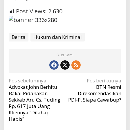
Post Views:
2,630
Berita
Hukum dan Kriminal
Ikuti Kami
Navigasi
Pos sebelumnya
Pos berikutnya
Advokat John Berhitu
BTN Resmi
pos
Bakal Pidanakan
Direkomendasikan
Sekkab Aru Cs, Tuding
PDI-P, Siapa Cawabup?
Rp. 617 Juta Uang
Kliennya “Dilahap
Habis”