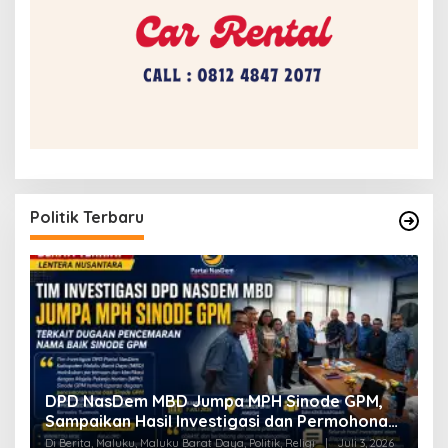
Politik Terbaru
a
DPD NasDem MBD Jumpa MPH Sinode GPM,
T
Sampaikan Hasil Investigasi dan Permohonan
L
Maaf
Di Berita, Maluku, Maluku Barat Daya, Politik, Religi
|
Juli 3, 2026
Di