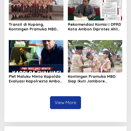
Transit di Kupang,
Rekomendasi Komisi I DPRD
Kontingen Pramuka MBD
Kota Ambon Diprotes Ahli
Menuju Jamnas XII 2026
Waris Jozias Alfons,
Disambut Hangat Wakil
Barbara Alfons: Itu Palsu?
Wali Kota
PWI Maluku Minta Kapolda
Kontingen Pramuka MBD
Evaluasi Kapolresta Ambon
Siap Ikuti Jambore
Atas Kriminaliasi Lutfi
Nasional XII 2026, Bawa 36
Heluth, Said Sotta: Bila
Peserta dari Lima
Perlu Copot Kasatreskrim
Kecamatan
Polresta Ambon
View More